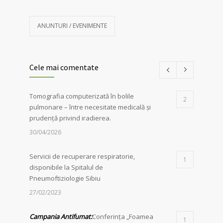
ANUNTURI / EVENIMENTE
Cele mai comentate
Tomografia computerizată în bolile
2
pulmonare – între necesitate medicală și
prudență privind iradierea.
30/04/2026
Servicii de recuperare respiratorie,
1
disponibile la Spitalul de
Pneumoftiziologie Sibiu
27/02/2023
Campania Antifumat
:
Conferința „Foamea
1