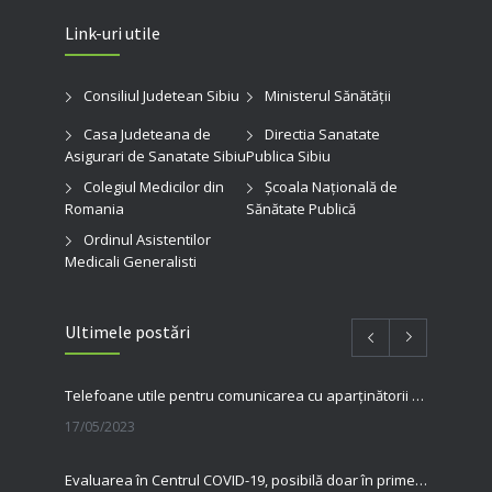
Link-uri utile
Consiliul Judetean Sibiu
Ministerul Sănătății
Casa Judeteana de
Directia Sanatate
Asigurari de Sanatate Sibiu
Publica Sibiu
Colegiul Medicilor din
Şcoala Naţională de
Romania
Sănătate Publică
Ordinul Asistentilor
Medicali Generalisti
Ultimele postări
Telefoane utile pentru comunicarea cu aparținătorii pacienților internați în spitalul nostru
17/05/2023
Evaluarea în Centrul COVID-19, posibilă doar în primele 5 zile de la pozitivare