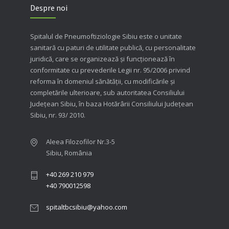
Despre noi
Spitalul de Pneumoftiziologie Sibiu este o unitate
sanitară cu paturi de utilitate publică, cu personalitate
juridică, care se organizează şi funcţionează în
conformitate cu prevederile Legii nr. 95/2006 privind
reforma în domeniul sănătăţii, cu modificările şi
completările ulterioare, sub autoritatea Consiliului
Judeţean Sibiu, în baza Hotărârii Consiliului Judeţean
Sibiu, nr. 93/ 2010.
Aleea Filozofilor Nr.3-5
Sibiu, România
+40 269 210 979
+40 790012598
spitaltbcsibiu@yahoo.com