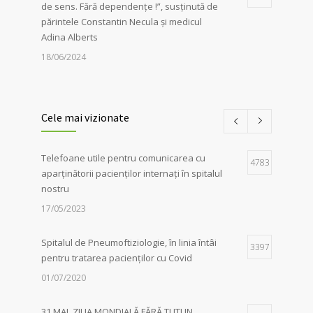
de sens. Fără dependențe !”, susținută de
părintele Constantin Necula și medicul
Adina Alberts
18/06/2024
24 martie – Ziua Mondială de Luptă
1
împotriva Tuberculozei
Cele mai vizionate
06/04/2026
Telefoane utile pentru comunicarea cu
Iluminarea în roșu a unor clădiri
4783
1
aparținătorii pacienților internați în spitalul
emblematice din Sibiu a marcat, în mod
nostru
simbolic, solidaritatea autorităților locale în
lupta împotriva tuberculozei, de Ziua
17/05/2023
Mondială dedicată acestei afecțiuni
06/04/2026
Spitalul de Pneumoftiziologie, în linia întâi
3397
pentru tratarea pacienților cu Covid
01/07/2020
31 MAI, ZIUA MONDIALĂ FĂRĂ TUTUN