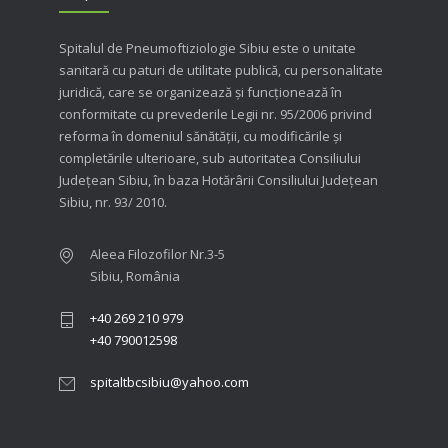
Spitalul de Pneumoftiziologie Sibiu este o unitate
sanitară cu paturi de utilitate publică, cu personalitate
juridică, care se organizează şi funcţionează în
conformitate cu prevederile Legii nr. 95/2006 privind
reforma în domeniul sănătăţii, cu modificările şi
completările ulterioare, sub autoritatea Consiliului
Judeţean Sibiu, în baza Hotărârii Consiliului Judeţean
Sibiu, nr. 93/ 2010.
Aleea Filozofilor Nr.3-5
Sibiu, România
+40 269 210 979
+40 790012598
spitaltbcsibiu@yahoo.com