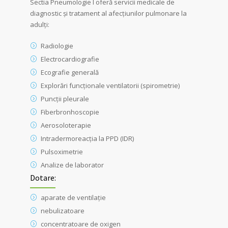
Sectia Pneumologie I oferă servicii medicale de
diagnostic şi tratament al afecţiunilor pulmonare la
adulţi:
Radiologie
Electrocardiografie
Ecografie generală
Explorări funcţionale ventilatorii (spirometrie)
Puncţii pleurale
Fiberbronhoscopie
Aerosoloterapie
Intradermoreacţia la PPD (IDR)
Pulsoximetrie
Analize de laborator
Dotare:
aparate de ventilaţie
nebulizatoare
concentratoare de oxigen