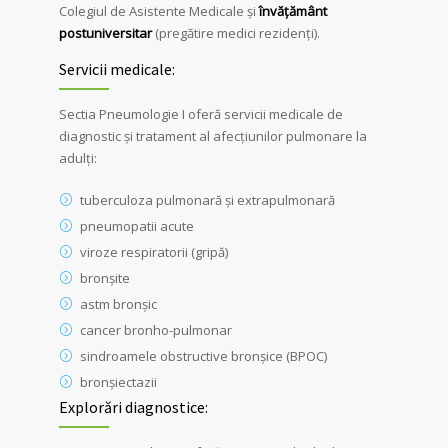
Colegiul de Asistente Medicale şi
învăţământ
postuniversitar
(pregătire medici rezidenţi).
Servicii medicale:
Sectia Pneumologie I oferă servicii medicale de
diagnostic şi tratament al afecţiunilor pulmonare la
adulţi:
tuberculoza pulmonară şi extrapulmonară
pneumopatii acute
viroze respiratorii (gripă)
bronşite
astm bronşic
cancer bronho-pulmonar
sindroamele obstructive bronşice (BPOC)
bronşiectazii
Explorări diagnostice: