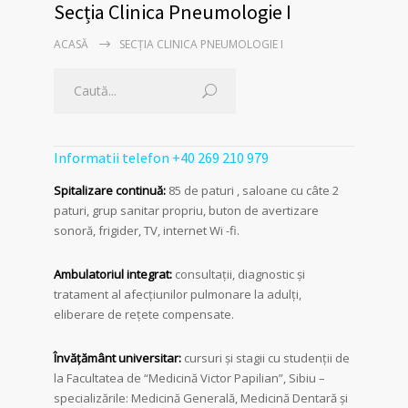
Secția Clinica Pneumologie I
ACASĂ
SECȚIA CLINICA PNEUMOLOGIE I
Informatii telefon +40 269 210 979
Spitalizare continuă:
85 de paturi , saloane cu câte 2
paturi, grup sanitar propriu, buton de avertizare
sonoră, frigider, TV, internet Wi -fi.
Ambulatoriul integrat:
consultaţii, diagnostic şi
tratament al afecţiunilor pulmonare la adulţi,
eliberare de reţete compensate.
Învăţământ universitar:
cursuri şi stagii cu studenţii de
la Facultatea de “Medicină Victor Papilian”, Sibiu –
specializările: Medicină Generală, Medicină Dentară şi