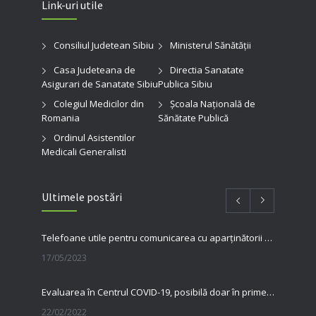
Link-uri utile
Consiliul Judetean Sibiu
Ministerul Sănătății
Casa Judeteana de
Directia Sanatate
Asigurari de Sanatate Sibiu
Publica Sibiu
Colegiul Medicilor din
Şcoala Naţională de
Romania
Sănătate Publică
Ordinul Asistentilor
Medicali Generalisti
Ultimele postări
Telefoane utile pentru comunicarea cu aparținătorii pacienților internați în spitalul nostru
17/05/2023
Evaluarea în Centrul COVID-19, posibilă doar în primele 5 zile de la pozitivare
22/02/2022