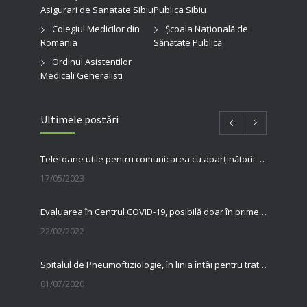
Asigurari de Sanatate Sibiu
Publica Sibiu
Colegiul Medicilor din
Şcoala Naţională de
Romania
Sănătate Publică
Ordinul Asistentilor
Medicali Generalisti
Ultimele postări
Telefoane utile pentru comunicarea cu aparținătorii pacienților internați în spitalul nostru
17/05/2023
Evaluarea în Centrul COVID-19, posibilă doar în primele 5 zile de la pozitivare
22/02/2022
Spitalul de Pneumoftiziologie, în linia întâi pentru tratarea pacienților cu Covid
01/07/2020