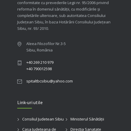
conformitate cu prevederile Legii nr. 95/2006 privind
reforma în domeniul sănătăţii, cu modificările şi
completările ulterioare, sub autoritatea Consiliului
Judeţean Sibiu, în baza Hotărârii Consiliului Judeţean
Sibiu, nr. 93/ 2010.
Aleea Filozofilor Nr.3-5
Sibiu, România
+40 269 210 979
+40 790012598
spitaltbcsibiu@yahoo.com
Link-uri utile
Consiliul Judetean Sibiu
Ministerul Sănătății
Casa Judeteana de
Directia Sanatate