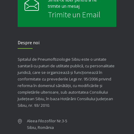
trimite un mesaj
Trimite un Email
Despre noi
Spitalul de Pneumoftiziologie Sibiu este o unitate
sanitară cu paturi de utilitate publică, cu personalitate
juridică, care se organizează şi funcţionează în
conformitate cu prevederile Legii nr. 95/2006 privind
reforma în domeniul sănătăţii, cu modificările şi
completările ulterioare, sub autoritatea Consiliului
Judeţean Sibiu, în baza Hotărârii Consiliului Judeţean
Sibiu, nr. 93/ 2010.
Aleea Filozofilor Nr.3-5
Sibiu, România