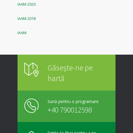
IAAM 2020
IAAM 2018
IAAM
Găsește-ne pe
hartă
Sună pentru o programare
+40 790012598
Simte-te liber pentru a ne