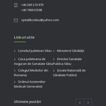
+40 269 210 979
+40 790012598
spitaltbcsibiu@yahoo.com
Link-uri utile
Consiliul Judetean Sibiu
Ministerul Sănătății
Casa Judeteana de
Directia Sanatate
Asigurari de Sanatate Sibiu
Publica Sibiu
Colegiul Medicilor din
Şcoala Naţională de
Romania
Sănătate Publică
Ordinul Asistentilor
Medicali Generalisti
Ultimele postări