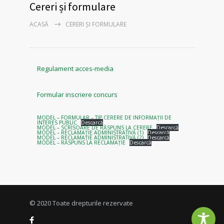
Cereri și formulare
ACASĂ
CERERI ȘI FORMULARE
Regulament acces-media
Formular inscriere concurs
MODEL – FORMULAR – TIP CERERE DE INFORMAȚII DE
INTERES PUBLIC
Descarcă
MODEL – SCRISOARE DE RĂSPUNS LA CERERE
Descarcă
MODEL – RECLAMAȚIE ADMINISTRATIVĂ (1)
Descarcă
MODEL – RECLAMAȚIE ADMINISTRATIVĂ (2)
Descarcă
MODEL – RĂSPUNS LA RECLAMAȚIE
Descarcă
© 2020 Toate drepturile rezervate