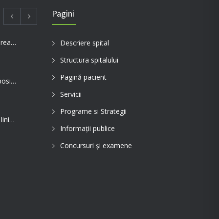
Pagini
Telefoane utile pentru comunicarea cu aparținătorii pacienților internați în spitalul nostru
Descriere spital
Structura spitalului
Pagină pacient
Evaluarea în Centrul COVID-19, posibilă doar în primele 5 zile de la pozitivare
Servicii
Programe si Strategii
Spitalul de Pneumoftiziologie, în linia întâi pentru tratarea pacienților cu Covid
Informații publice
Concursuri și examene
31 MAI, ZIUA MONDIALĂ FĂRĂ TUTUN Renunțarea la fumat salvează vieți
Ziua Mondială a Cancerului Bronhopulmonar: informarea și diagnosticul precoce pot salva vieți. Spitalul de Pneumoftiziologie Sibiu încheie campania de conștientizare cu un apel la responsabilitate