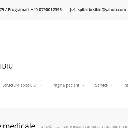
79 / Programari: +40 0790012598
spitaltbcsibiu@yahoo.com
IBIU
Structura spitalului
Pagină pacient
Servicii
In
e medicale
ACASĂ
PARTICIPARE CONGRESE, CONFERINȚE ME