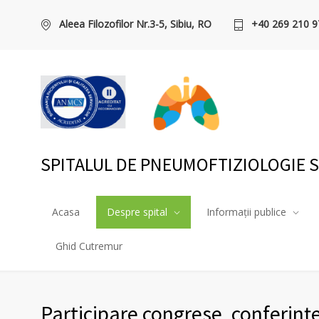
Aleea Filozofilor Nr.3-5, Sibiu, RO
+40 269 210 9
SPITALUL DE PNEUMOFTIZIOLOGIE S
Acasa
Despre spital
Informații publice
Ghid Cutremur
Participare congrese, conferinț