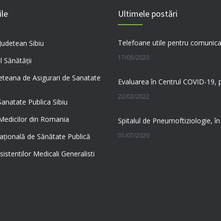
ile
Ultimele postări
 Judetean Sibiu
17/05/2023
l Sănătății
eteana de Asigurari de Sanatate
22/02/2022
Sanatate Publica Sibiu
 Medicilor din Romania
01/07/2020
aţională de Sănătate Publică
sistentilor Medicali Generalisti
23/06/2020
03/08/2026