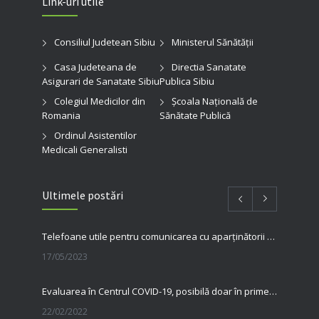
Link-uri utile
Consiliul Judetean Sibiu
Ministerul Sănătății
Casa Judeteana de
Directia Sanatate
Asigurari de Sanatate Sibiu
Publica Sibiu
Colegiul Medicilor din
Şcoala Naţională de
Romania
Sănătate Publică
Ordinul Asistentilor
Medicali Generalisti
Ultimele postări
Telefoane utile pentru comunicarea cu aparținătorii pacienților internați în spitalul nostru
17/05/2023
Evaluarea în Centrul COVID-19, posibilă doar în primele 5 zile de la pozitivare
22/02/2022