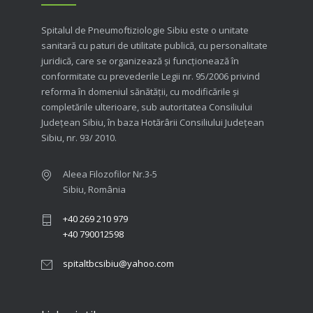
Spitalul de Pneumoftiziologie Sibiu este o unitate
sanitară cu paturi de utilitate publică, cu personalitate
juridică, care se organizează şi funcţionează în
conformitate cu prevederile Legii nr. 95/2006 privind
reforma în domeniul sănătăţii, cu modificările şi
completările ulterioare, sub autoritatea Consiliului
Judeţean Sibiu, în baza Hotărârii Consiliului Judeţean
Sibiu, nr. 93/ 2010.
Aleea Filozofilor Nr.3-5
Sibiu, România
+40 269 210 979
+40 790012598
spitaltbcsibiu@yahoo.com