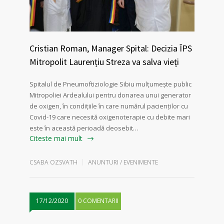
Cristian Roman, Manager Spital: Decizia ÎPS
Mitropolit Laurențiu Streza va salva vieți
Spitalul de Pneumoftiziologie Sibiu mulțumește public
Mitropoliei Ardealului pentru donarea unui generator
de oxigen, în condițiile în care numărul pacienților cu
Covid-19 care necesită oxigenoterapie cu debite mari
este în această perioadă deosebit…
Citeste mai mult
CSABA OZSVATH
ANUNTURI / EVENIMENTE
17/12/2020
0 COMENTARII