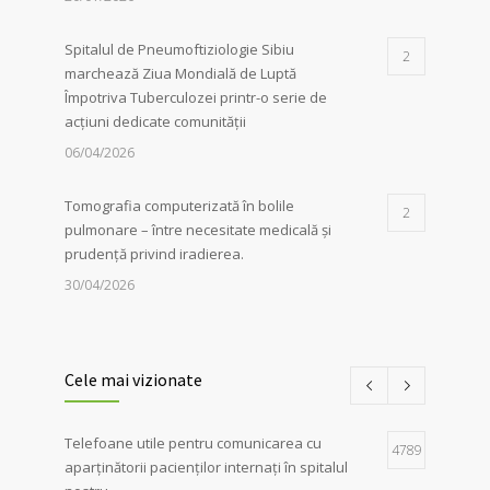
Spitalul de Pneumoftiziologie Sibiu
2
marchează Ziua Mondială de Luptă
Împotriva Tuberculozei printr-o serie de
acțiuni dedicate comunității
06/04/2026
Tomografia computerizată în bolile
2
pulmonare – între necesitate medicală și
prudență privind iradierea.
30/04/2026
Servicii de recuperare respiratorie,
1
disponibile la Spitalul de
Cele mai vizionate
Pneumoftiziologie Sibiu
27/02/2023
Telefoane utile pentru comunicarea cu
4789
aparținătorii pacienților internați în spitalul
Campania Antifumat
:
Conferința „Foamea
1