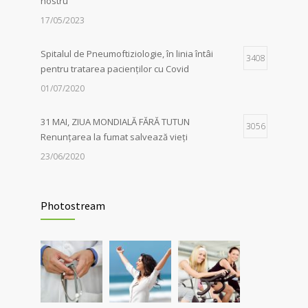
nostru
de sens. Fără dependențe !”, susținută de
părintele Constantin Necula și medicul
17/05/2023
Adina Alberts
18/06/2024
Spitalul de Pneumoftiziologie, în linia întâi
3408
pentru tratarea pacienților cu Covid
01/07/2020
31 MAI, ZIUA MONDIALĂ FĂRĂ TUTUN
3056
Renunțarea la fumat salvează vieți
23/06/2020
Evaluarea în Centrul COVID-19, posibilă
2038
doar în primele 5 zile de la pozitivare
Photostream
22/02/2022
Investigații respiratorii complexe pentru
5565
pacienții post-Covid și cei cu alte boli
pulmonare
30/03/2021