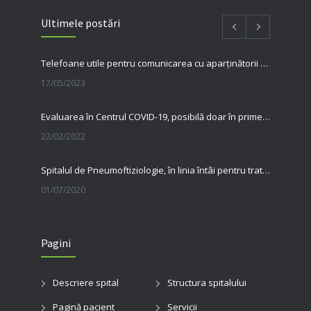
Ultimele postări
Telefoane utile pentru comunicarea cu aparținătorii pacienților internați în spitalul nostru
17/05/2023
Evaluarea în Centrul COVID-19, posibilă doar în primele 5 zile de la pozitivare
22/02/2022
Spitalul de Pneumoftiziologie, în linia întâi pentru tratarea pacienților cu Covid
01/07/2020
31 MAI, ZIUA MONDIALĂ FĂRĂ TUTUN Renunțarea la fumat salvează vieți
Pagini
23/06/2020
Ziua Mondială a Cancerului Bronhopulmonar: informarea și diagnosticul precoce pot salva vieți. Spitalul de Pneumoftiziologie Sibiu încheie campania de conștientizare cu un apel la responsabilitate
Descriere spital
Structura spitalului
03/08/2026
Pagină pacient
Servicii