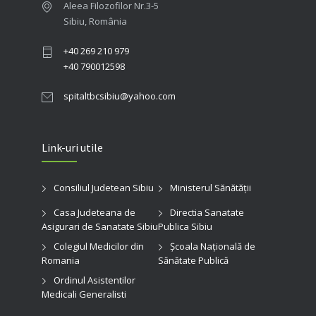
Aleea Filozofilor Nr.3-5
Sibiu, România
+40 269 210 979
+40 790012598
spitaltbcsibiu@yahoo.com
Link-uri utile
Consiliul Judetean Sibiu
Ministerul Sănătății
Casa Judeteana de
Directia Sanatate
Asigurari de Sanatate Sibiu
Publica Sibiu
Colegiul Medicilor din
Şcoala Naţională de
Romania
Sănătate Publică
Ordinul Asistentilor
Medicali Generalisti