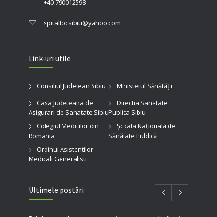
+40 790012598
spitaltbcsibiu@yahoo.com
Link-uri utile
Consiliul Judetean Sibiu
Ministerul Sănătății
Casa Judeteana de
Directia Sanatate
Asigurari de Sanatate Sibiu
Publica Sibiu
Colegiul Medicilor din
Şcoala Naţională de
Romania
Sănătate Publică
Ordinul Asistentilor
Medicali Generalisti
Ultimele postări