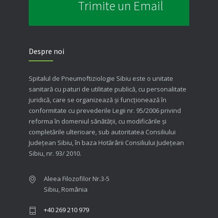
Trimite un Email
Despre noi
Spitalul de Pneumoftiziologie Sibiu este o unitate
sanitară cu paturi de utilitate publică, cu personalitate
juridică, care se organizează şi funcţionează în
conformitate cu prevederile Legii nr. 95/2006 privind
reforma în domeniul sănătăţii, cu modificările şi
completările ulterioare, sub autoritatea Consiliului
Judeţean Sibiu, în baza Hotărârii Consiliului Judeţean
Sibiu, nr. 93/ 2010.
Aleea Filozofilor Nr.3-5
Sibiu, România
+40 269 210 979