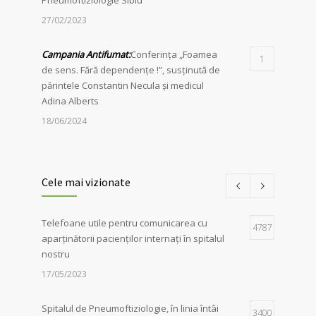
Pneumoftiziologie Sibiu
27/02/2023
Campania Antifumat
:
Conferința „Foamea
1
de sens. Fără dependențe !”, susținută de
părintele Constantin Necula și medicul
Adina Alberts
18/06/2024
24 martie – Ziua Mondială de Luptă
1
împotriva Tuberculozei
Cele mai vizionate
06/04/2026
Telefoane utile pentru comunicarea cu
Iluminarea în roșu a unor clădiri
4787
1
aparținătorii pacienților internați în spitalul
emblematice din Sibiu a marcat, în mod
nostru
simbolic, solidaritatea autorităților locale în
lupta împotriva tuberculozei, de Ziua
17/05/2023
Mondială dedicată acestei afecțiuni
06/04/2026
Spitalul de Pneumoftiziologie, în linia întâi
3400