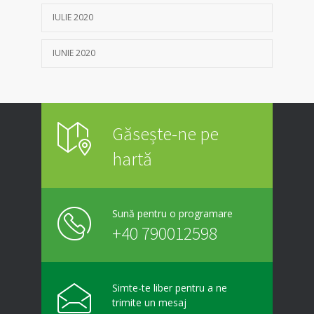
IULIE 2020
IUNIE 2020
Găsește-ne pe
hartă
Sună pentru o programare
+40 790012598
Simte-te liber pentru a ne
trimite un mesaj