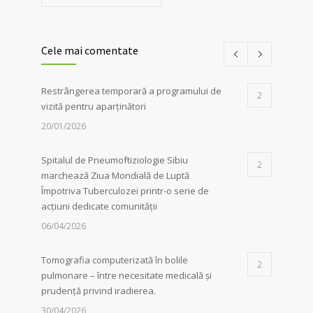
Cele mai comentate
Restrângerea temporară a programului de
2
vizită pentru aparținători
20/01/2026
Spitalul de Pneumoftiziologie Sibiu
2
marchează Ziua Mondială de Luptă
Împotriva Tuberculozei printr-o serie de
acțiuni dedicate comunității
06/04/2026
Tomografia computerizată în bolile
2
pulmonare – între necesitate medicală și
prudență privind iradierea.
30/04/2026