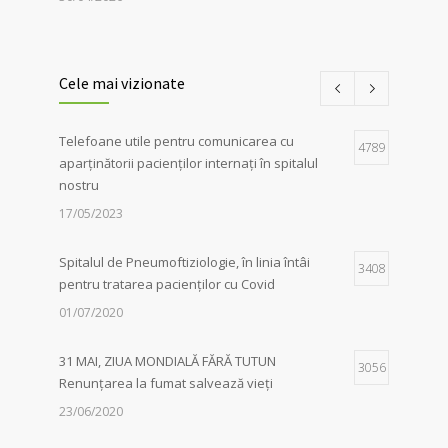
Servicii de recuperare respiratorie,
1
disponibile la Spitalul de
Cele mai vizionate
Pneumoftiziologie Sibiu
27/02/2023
Telefoane utile pentru comunicarea cu
4789
aparținătorii pacienților internați în spitalul
Campania Antifumat
:
Conferința „Foamea
1
nostru
de sens. Fără dependențe !”, susținută de
părintele Constantin Necula și medicul
17/05/2023
Adina Alberts
18/06/2024
Spitalul de Pneumoftiziologie, în linia întâi
3408
pentru tratarea pacienților cu Covid
01/07/2020
31 MAI, ZIUA MONDIALĂ FĂRĂ TUTUN
3056
Renunțarea la fumat salvează vieți
23/06/2020