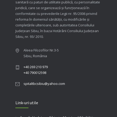
sanitară cu paturi de utilitate publică, cu personalitate
juridică, care se organizează şi funcţionează în
conformitate cu prevederile Legii nr. 95/2006 privind
reforma în domeniul sănătăţii, cu modificările şi
completările ulterioare, sub autoritatea Consiliului
Judeţean Sibiu, în baza Hotărârii Consiliului Judeţean
Sibiu, nr. 93/ 2010.
Aleea Filozofilor Nr.3-5
Sibiu, România
+40 269 210 979
+40 790012598
spitaltbcsibiu@yahoo.com
Link-uri utile