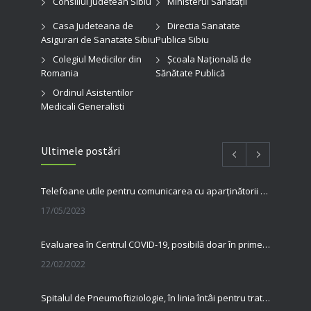
Consiliul Judetean Sibiu
Ministerul Sănătății
Casa Judeteana de
Directia Sanatate
Asigurari de Sanatate Sibiu
Publica Sibiu
Colegiul Medicilor din
Şcoala Naţională de
Romania
Sănătate Publică
Ordinul Asistentilor
Medicali Generalisti
Ultimele postări
Telefoane utile pentru comunicarea cu aparținătorii pacienților internați în spitalul nostru
17/05/2023
Evaluarea în Centrul COVID-19, posibilă doar în primele 5 zile de la pozitivare
22/02/2022
Spitalul de Pneumoftiziologie, în linia întâi pentru tratarea pacienților cu Covid