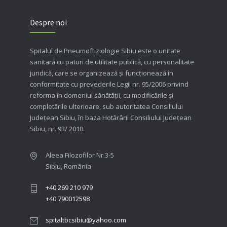
Despre noi
Spitalul de Pneumoftiziologie Sibiu este o unitate
sanitară cu paturi de utilitate publică, cu personalitate
juridică, care se organizează şi funcţionează în
conformitate cu prevederile Legii nr. 95/2006 privind
reforma în domeniul sănătăţii, cu modificările şi
completările ulterioare, sub autoritatea Consiliului
Judeţean Sibiu, în baza Hotărârii Consiliului Judeţean
Sibiu, nr. 93/ 2010.
Aleea Filozofilor Nr.3-5
Sibiu, România
+40 269 210 979
+40 790012598
spitaltbcsibiu@yahoo.com