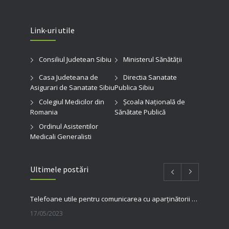
Link-uri utile
Consiliul Judetean Sibiu
Ministerul Sănătății
Casa Judeteana de
Directia Sanatate
Asigurari de Sanatate Sibiu
Publica Sibiu
Colegiul Medicilor din
Şcoala Naţională de
Romania
Sănătate Publică
Ordinul Asistentilor
Medicali Generalisti
Ultimele postări
Telefoane utile pentru comunicarea cu aparținătorii pacienților internați în spitalul nostru
17/05/2023