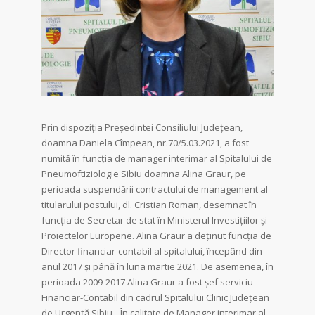
Prin dispoziția Președintei Consiliului Județean,
doamna Daniela Cîmpean, nr.70/5.03.2021, a fost
numită în funcția de manager interimar al Spitalului de
Pneumoftiziologie Sibiu doamna Alina Graur, pe
perioada suspendării contractului de management al
titularului postului, dl. Cristian Roman, desemnat în
funcția de Secretar de stat în Ministerul Investițiilor și
Proiectelor Europene. Alina Graur a deținut funcția de
Director financiar-contabil al spitalului, începând din
anul 2017 și până în luna martie 2021. De asemenea, în
perioada 2009-2017 Alina Graur a fost șef serviciu
Financiar-Contabil din cadrul Spitalului Clinic Județean
de Urgență Sibiu. „În calitate de Manager interimar al