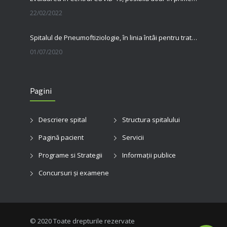
22/02/2022
Spitalul de Pneumoftiziologie, în linia întâi pentru tratarea pacienților cu Covid
01/07/2020
31 MAI, ZIUA MONDIALĂ FĂRĂ TUTUN Renunțarea la fumat salvează vieți
Pagini
23/06/2020
Ziua Mondială a Cancerului Bronhopulmonar: informarea și diagnosticul precoce pot salva vieți. Spitalul de Pneumoftiziologie Sibiu încheie campania de conștientizare cu un apel la responsabilitate
Descriere spital
Structura spitalului
03/08/2026
Pagină pacient
Servicii
Diagnosticul precoce face diferența. Investigațiile moderne cresc șansele de tratament în cancerul bronhopulmonar
Programe si Strategii
Informații publice
31/07/2026
Concursuri și examene
© 2020 Toate drepturile rezervate