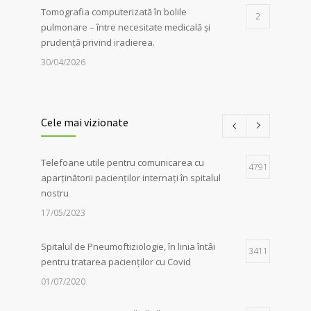
Tomografia computerizată în bolile
2
pulmonare – între necesitate medicală și
prudență privind iradierea.
30/04/2026
Servicii de recuperare respiratorie,
1
disponibile la Spitalul de
Cele mai vizionate
Pneumoftiziologie Sibiu
27/02/2023
Telefoane utile pentru comunicarea cu
4791
aparținătorii pacienților internați în spitalul
Campania Antifumat
:
Conferința „Foamea
1
nostru
de sens. Fără dependențe !”, susținută de
părintele Constantin Necula și medicul
17/05/2023
Adina Alberts
18/06/2024
Spitalul de Pneumoftiziologie, în linia întâi
3411
pentru tratarea pacienților cu Covid
01/07/2020