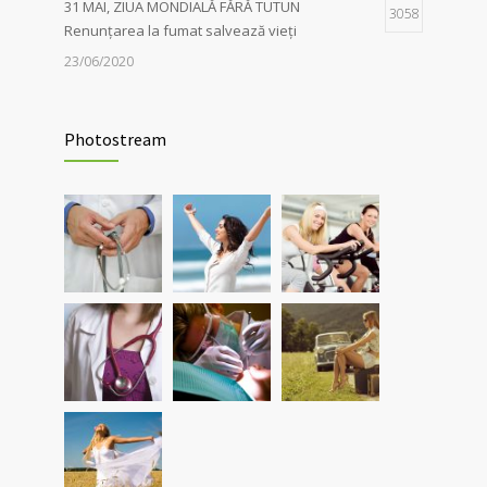
31 MAI, ZIUA MONDIALĂ FĂRĂ TUTUN
3058
Renunțarea la fumat salvează vieți
23/06/2020
Evaluarea în Centrul COVID-19, posibilă
2041
doar în primele 5 zile de la pozitivare
Photostream
22/02/2022
Investigații respiratorii complexe pentru
5567
pacienții post-Covid și cei cu alte boli
pulmonare
30/03/2021
Nou! Test pentru determinarea anticorpilor
4369
IgG COVID 19 cantitativi
05/04/2021