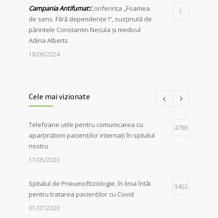
Campania Antifumat
:
Conferința „Foamea
1
de sens. Fără dependențe !”, susținută de
părintele Constantin Necula și medicul
Adina Alberts
18/06/2024
24 martie – Ziua Mondială de Luptă
1
împotriva Tuberculozei
Cele mai vizionate
06/04/2026
Telefoane utile pentru comunicarea cu
Iluminarea în roșu a unor clădiri
4788
1
aparținătorii pacienților internați în spitalul
emblematice din Sibiu a marcat, în mod
nostru
simbolic, solidaritatea autorităților locale în
lupta împotriva tuberculozei, de Ziua
17/05/2023
Mondială dedicată acestei afecțiuni
06/04/2026
Spitalul de Pneumoftiziologie, în linia întâi
3402
pentru tratarea pacienților cu Covid
01/07/2020