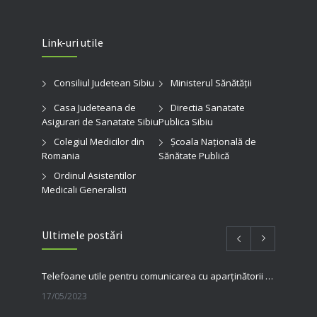
Link-uri utile
Consiliul Judetean Sibiu
Ministerul Sănătății
Casa Judeteana de
Directia Sanatate
Asigurari de Sanatate Sibiu
Publica Sibiu
Colegiul Medicilor din
Şcoala Naţională de
Romania
Sănătate Publică
Ordinul Asistentilor
Medicali Generalisti
Ultimele postări
Telefoane utile pentru comunicarea cu aparținătorii pacienților internați în spitalul nostru
17/05/2023