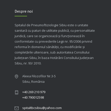
Despre noi
Spitalul de Pneumoftiziologie Sibiu este o unitate
sanitară cu paturi de utilitate publică, cu personalitate
juridică, care se organizează şi funcţionează în
conformitate cu prevederile Legii nr. 95/2006 privind
reforma în domeniul sănătăţii, cu modificările şi
completările ulterioare, sub autoritatea Consiliului
Judeţean Sibiu, în baza Hotărârii Consiliului Judeţean
Sibiu, nr. 93/ 2010.
Aleea Filozofilor Nr.3-5
Sibiu, România
+40 269 210 979
+40 790012598
spitaltbcsibiu@yahoo.com