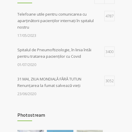
06/04/2026
Telefoane utile pentru comunicarea cu
Iluminarea în roșu a unor clădiri
4787
1
aparținătorii pacienților internați în spitalul
emblematice din Sibiu a marcat, în mod
nostru
simbolic, solidaritatea autorităților locale în
lupta împotriva tuberculozei, de Ziua
17/05/2023
Mondială dedicată acestei afecțiuni
06/04/2026
Spitalul de Pneumoftiziologie, în linia întâi
3400
pentru tratarea pacienților cu Covid
01/07/2020
31 MAI, ZIUA MONDIALĂ FĂRĂ TUTUN
3052
Renunțarea la fumat salvează vieți
23/06/2020
Evaluarea în Centrul COVID-19, posibilă
2037
doar în primele 5 zile de la pozitivare
Photostream
22/02/2022