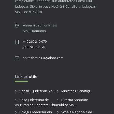
completările ulterioare, sub autoritatea Consiliului
Judeţean Sibiu, în baza Hotărârii Consiliului Judeţean
Sibiu, nr. 93/ 2010.
Aleea Filozofilor Nr.3-5
Sibiu, România
+40 269 210 979
+40 790012598
spitaltbcsibiu@yahoo.com
Link-uri utile
Consiliul Judetean Sibiu
Ministerul Sănătății
Casa Judeteana de
Directia Sanatate
Asigurari de Sanatate Sibiu
Publica Sibiu
Colegiul Medicilor din
Şcoala Naţională de