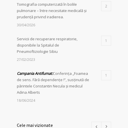
Tomografia computerizată în bolile
2
pulmonare – între necesitate medicală și
prudență privind iradierea.
30/04/2026
Servicii de recuperare respiratorie,
1
disponibile la Spitalul de
Pneumoftiziologie Sibiu
27/02/2023
Campania Antifumat
:
Conferința „Foamea
1
de sens. Fără dependențe !”, susținută de
părintele Constantin Necula și medicul
Adina Alberts
18/06/2024
24 martie – Ziua Mondială de Luptă
1
împotriva Tuberculozei
Cele mai vizionate