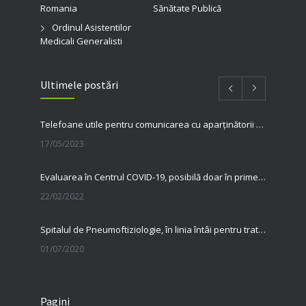
Romania
Sănătate Publică
Ordinul Asistentilor
Medicali Generalisti
Ultimele postări
Telefoane utile pentru comunicarea cu aparținătorii pacienților internați în spitalul nostru
17/05/2023
Evaluarea în Centrul COVID-19, posibilă doar în primele 5 zile de la pozitivare
22/02/2022
Spitalul de Pneumoftiziologie, în linia întâi pentru tratarea pacienților cu Covid
01/07/2020
31 MAI, ZIUA MONDIALĂ FĂRĂ TUTUN Renunțarea la fumat salvează vieți
Pagini
23/06/2020