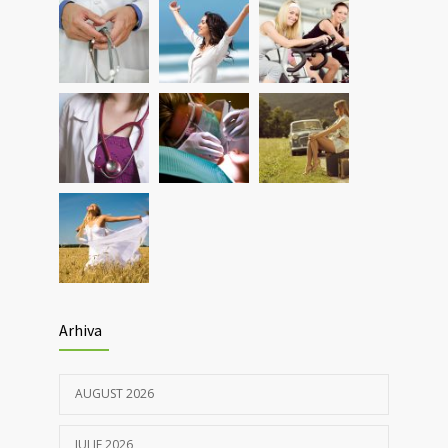
Investigații respiratorii complexe pentru
5562
pacienții post-Covid și cei cu alte boli
pulmonare
30/03/2021
Nou! Test pentru determinarea anticorpilor
4367
IgG COVID 19 cantitativi
05/04/2021
Arhiva
AUGUST 2026
IULIE 2026