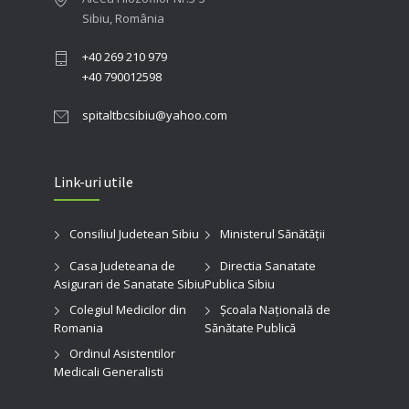
Sibiu, România
+40 269 210 979
+40 790012598
spitaltbcsibiu@yahoo.com
Link-uri utile
Consiliul Judetean Sibiu
Ministerul Sănătății
Casa Judeteana de
Directia Sanatate
Asigurari de Sanatate Sibiu
Publica Sibiu
Colegiul Medicilor din
Şcoala Naţională de
Romania
Sănătate Publică
Ordinul Asistentilor
Medicali Generalisti