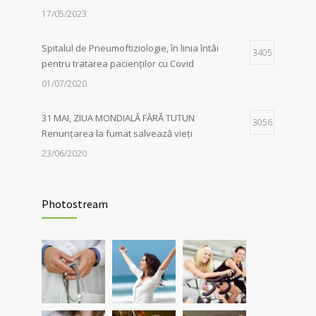
acțiuni dedicate comunității
17/05/2023
06/04/2026
Spitalul de Pneumoftiziologie, în linia întâi
3405
pentru tratarea pacienților cu Covid
01/07/2020
31 MAI, ZIUA MONDIALĂ FĂRĂ TUTUN
3056
Renunțarea la fumat salvează vieți
23/06/2020
Evaluarea în Centrul COVID-19, posibilă
2038
doar în primele 5 zile de la pozitivare
Photostream
22/02/2022
Investigații respiratorii complexe pentru
5564
pacienții post-Covid și cei cu alte boli
pulmonare
30/03/2021