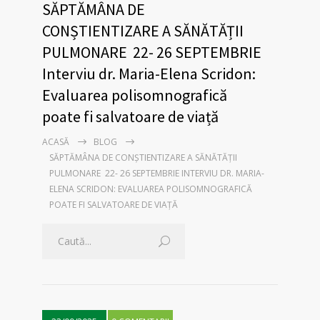
SĂPTĂMÂNA DE
CONȘTIENTIZARE A SĂNĂTĂȚII
PULMONARE 22- 26 SEPTEMBRIE
Interviu dr. Maria-Elena Scridon:
Evaluarea polisomnografică
poate fi salvatoare de viață
ACASĂ
BLOG
SĂPTĂMÂNA DE CONȘTIENTIZARE A SĂNĂTĂȚII
PULMONARE 22- 26 SEPTEMBRIE INTERVIU DR. MARIA-
ELENA SCRIDON: EVALUAREA POLISOMNOGRAFICĂ
POATE FI SALVATOARE DE VIAȚĂ