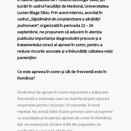
lucrări în cadrul Facultății de Medicină, Universitatea
Lucian Blaga Sibiu. Prin acest interviu, acordat în
cadrul
„Săptămânii de conștientizare a sănătății
pulmonare”
, organizată în perioada 22 – 26
septembrie, ne propunem să aducem în atenția
publicului importanța diagnosticării precoce și a
tratamentului corect al apneei în somn, pentru a
reduce riscurile asociate și a îmbunătăți calitatea vieții
pacienților.
Ce este apneea în somn și cât de frecventă este în
România?
Sindromul de apnee în somn reprezintă o tulburare
frecventă a somnului care se manifestă prin oprirea
respirației pentru cel puțin 10 secunde, în mod
repetat. Nu există date foarte precise care să exprime
cu exactitate prevalența apneei de somn în România,
dar se estimează că între 4-6% din populație se
confruntă cu această afecțiune.