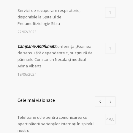
Servicii de recuperare respiratorie,
1
disponibile la Spitalul de
Pneumoftiziologie Sibiu
27/02/2023
Campania Antifumat
:
Conferința „Foamea
1
de sens. Fără dependențe !”, susținută de
părintele Constantin Necula și medicul
Adina Alberts
18/06/2024
Restrângerea temporară a programului de
1
vizită pentru aparținători
Cele mai vizionate
20/01/2026
Telefoane utile pentru comunicarea cu
Spitalul de Pneumoftiziologie Sibiu
4788
1
aparținătorii pacienților internați în spitalul
marchează Ziua Mondială de Luptă
nostru
Împotriva Tuberculozei printr-o serie de