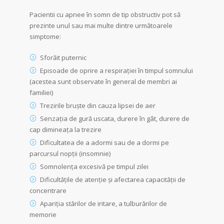
Pacientii cu apnee în somn de tip obstructiv pot să
prezinte unul sau mai multe dintre următoarele
simptome:
Sforăit puternic
Episoade de oprire a respirației în timpul somnului
(acestea sunt observate în general de membri ai
familiei)
Trezirile bruște din cauza lipsei de aer
Senzația de gură uscata, durere în gât, durere de
cap dimineața la trezire
Dificultatea de a adormi sau de a dormi pe
parcursul nopții (insomnie)
Somnolența excesivă pe timpul zilei
Dificultățile de atenție și afectarea capacității de
concentrare
Apariția stărilor de iritare, a tulburărilor de
memorie