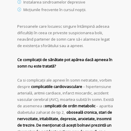
Instalarea sindroamelor depresive
Micțiunile frecvente în cursul nopții.
Persoanele care locuiesc singure întâmpină adesea
dificultăți în ceea ce priveste suspicionarea bolii,
neavând partener de somn care să-i alarmeze legat
de existența sforăitului sau a apneei.
Ce complicații de sănătate pot apărea dacă apneea în
somn nu este tratată?
Ca si complicații ale apneei în somn netratate, vorbim
despre
c
omplicatiile cardiovasculare
– hipertensiune
arterială, aritmii cardiace, infarct miocardic, accident
vascular cerebral (AVC), moartea subită în somn. Există
de asemenea c
omplicatii de ordin metabolic
– aparitia
diabetului zaharat de tip 2,
oboseală cronica
, stari de
nervozitate, iritabilitate, depresie, anxietate, insomnii
de trezire. De menționat că acești bolnavi prezintă un