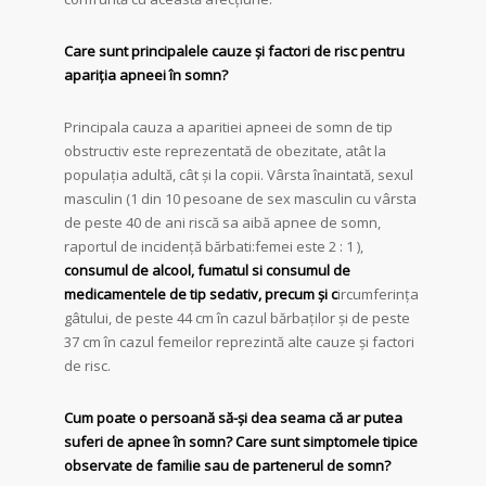
Care sunt principalele cauze și factori de risc pentru
apariția apneei în somn?
Principala cauza a aparitiei apneei de somn de tip
obstructiv este reprezentată de obezitate, atât la
populația adultă, cât și la copii. Vârsta înaintată, sexul
masculin (1 din 10 pesoane de sex masculin cu vârsta
de peste 40 de ani riscă sa aibă apnee de somn,
raportul de incidență bărbati:femei este 2 : 1 ),
consumul de alcool, fumatul si consumul de
medicamentele de tip sedativ, precum și c
ircumferința
gâtului, de peste 44 cm în cazul bărbaților și de peste
37 cm în cazul femeilor reprezintă alte cauze și factori
de risc.
Cum poate o persoană să-și dea seama că ar putea
suferi de apnee în somn? Care sunt simptomele tipice
observate de familie sau de partenerul de somn?