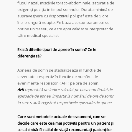
fluxul nazal, mișcările toraco-abdominale, saturația de
oxigen și poziția în timpul somnului. Durata minimă de
supraveghere cu dispozitivul poligraf este de 5 ore
într-o singură noapte. Pe baza acestor parametri se
obține un traseu, ce este apoi validat si interpretat de
către medicul specialist.
Există diferite tipuri de apnee în somn? Ce le
diferențiază?
Apneea de somn se stadializează în funcție de
severitate, respectiv în functie de numărul de
evenimente respiratorii( AHI ) pe ora de somn.
AHI
reprezintă un indice calculat pe baza numărului de
episoade de apnee, împărțit la numărul de ore de somn
în care s-au înregistrat respectivele episoade de apnee.
Care sunt metodele actuale de tratament, cum se
decide care este cea mai potrivită pentru un pacient și
ce schimbări în stilul de viață recomandați pacienților