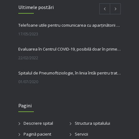
Ultimele postări
Telefoane utile pentru comunicarea cu aparținătorii pacienților internați în spitalul nostru
17/05/2023
Evaluarea în Centrul COVID-19, posibilă doar în primele 5 zile de la pozitivare
22/02/2022
Spitalul de Pneumoftiziologie, în linia întâi pentru tratarea pacienților cu Covid
01/07/2020
31 MAI, ZIUA MONDIALĂ FĂRĂ TUTUN Renunțarea la fumat salvează vieți
Pagini
23/06/2020
Ziua Mondială a Cancerului Bronhopulmonar: informarea și diagnosticul precoce pot salva vieți. Spitalul de Pneumoftiziologie Sibiu încheie campania de conștientizare cu un apel la responsabilitate
Descriere spital
Structura spitalului
03/08/2026
Pagină pacient
Servicii