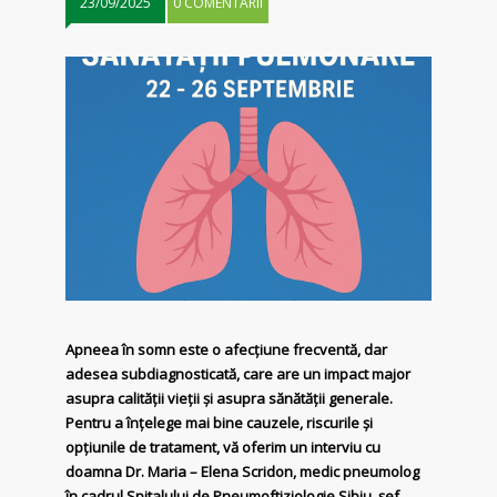
23/09/2025
0 COMENTARII
Apneea în somn este o afecțiune frecventă, dar
adesea subdiagnosticată, care are un impact major
asupra calității vieții și asupra sănătății generale.
Pentru a înțelege mai bine cauzele, riscurile și
opțiunile de tratament, vă oferim un interviu cu
doamna Dr. Maria – Elena Scridon, medic pneumolog
în cadrul Spitalului de Pneumoftiziologie Sibiu, șef