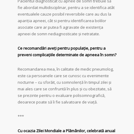
Pacientul diagnosticat cu apnee de somn trebuie să
fie abordat multidisciplinar, pentru a se identifica atât
eventualele cauze posibil reversibile care au dus la
apariția apneei, cât si pentru identificarea bolilor
asociate care ar putea fi agravate de existența
apneei de somn nediagnosticate și netratate.
Ce recomandări aveți pentru populație, pentru a
preveni complicațiile determinate de apneea în somn?
Recomandarea mea, în calitate de medic pneumolog,
este ca persoanele care se cunosc cu evenimente
nocturne – cu sforăit, cu somnolență în timpul zilei și
mai ales care se confruntă în plus și cu obezitate, să
se prezinte pentru o evaluare polisomnografică,
deoarece poate să îi fie salvatoare de viață.
***
Cu ocazia Zilei Mondiale a Plămânilor, celebrată anual