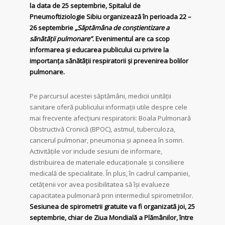
la data de 25 septembrie, Spitalul de
Pneumoftiziologie Sibiu organizează în perioada 22 –
26 septembrie
„Săptămâna de conștientizare a
sănătății pulmonare”
. Evenimentul are ca scop
informarea și educarea publicului cu privire la
importanța sănătății respiratorii și prevenirea bolilor
pulmonare.
Pe parcursul acestei săptămâni, medicii unității
sanitare oferă publicului informații utile despre cele
mai frecvente afecțiuni respiratorii: Boala Pulmonară
Obstructivă Cronică (BPOC), astmul, tuberculoza,
cancerul pulmonar, pneumonia și apneea în somn.
Activitățile vor include sesiuni de informare,
distribuirea de materiale educaționale și consiliere
medicală de specialitate. În plus, în cadrul campaniei,
cetățenii vor avea posibilitatea să își evalueze
capacitatea pulmonară prin intermediul spirometriilor.
Sesiunea de spirometrii gratuite va fi organizată joi, 25
septembrie, chiar de Ziua Mondială a Plămânilor, între