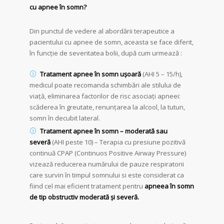
cu apnee în somn?
Din punctul de vedere al abordării terapeutice a
pacientului cu apnee de somn, aceasta se face diferit,
în funcție de severitatea bolii, după cum urmează :
Tratament
apnee în somn ușoară
(AHI 5 – 15/h),
medicul poate recomanda schimbări ale stilului de
viață, eliminarea factorilor de risc asociați apneei:
scăderea în greutate, renunțarea la alcool, la tutun,
somn în decubit lateral.
Tratament apnee în somn – moderată sau
severă
(AHI peste 10) – Terapia cu presiune pozitivă
continuă CPAP (Continuos Positive Airway Pressure)
vizează reducerea numărului de pauze respiratorii
care survin în timpul somnului si este considerat ca
fiind cel mai eficient tratament pentru
apneea în somn
de tip obstructiv moderată și severă.