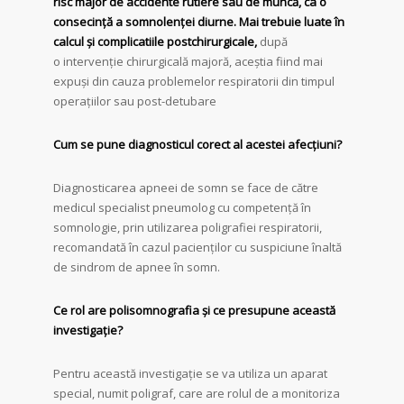
risc major de accidente rutiere sau de muncă, ca o
consecință a somnolenței diurne. Mai trebuie luate în
calcul și complicatiile postchirurgicale,
după
o intervenție chirurgicală majoră, aceștia fiind mai
expuși din cauza problemelor respiratorii din timpul
operațiilor sau post-detubare
Cum se pune diagnosticul corect al acestei afecțiuni?
Diagnosticarea apneei de somn se face de către
medicul specialist pneumolog cu competență în
somnologie, prin utilizarea poligrafiei respiratorii,
recomandată în cazul pacienților cu suspiciune înaltă
de sindrom de apnee în somn.
Ce rol are polisomnografia și ce presupune această
investigație?
Pentru această investigație se va utiliza un aparat
special, numit poligraf, care are rolul de a monitoriza