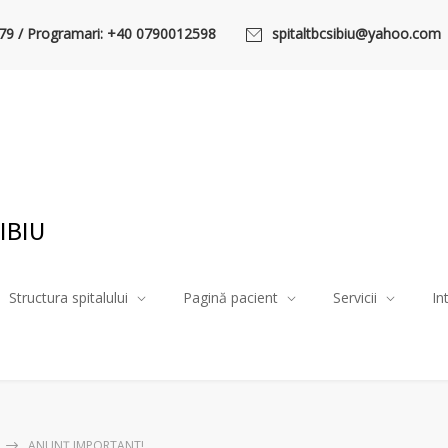
79 / Programari: +40 0790012598
spitaltbcsibiu@yahoo.com
IBIU
Structura spitalului
Pagină pacient
Servicii
In
ANUNȚ IMPORTANT!