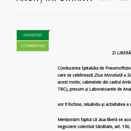
03/04/2025
0 COMENTARII
ZI LIBER
Conducerea Spitalului de Pneumoftiziolo
care se celebrează
Ziua Mondială a Să
acest motiv, cabinetele din cadrul Ambu
TBC), precum și Laboratoarele de Anal
vor fi închise,
reluându-şi activitatea a 
Menționăm faptul că ziua liberă se acor
negociere colectivă Sănătate, art. 130,