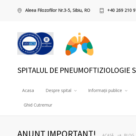
Aleea Filozofilor Nr.3-5, Sibiu, RO
+40 269 210 9
SPITALUL DE PNEUMOFTIZIOLOGIE S
Acasa
Despre spital
Informații publice
Ghid Cutremur
ANUNȚ IMPORTANT!
ACASĂ
BLOG