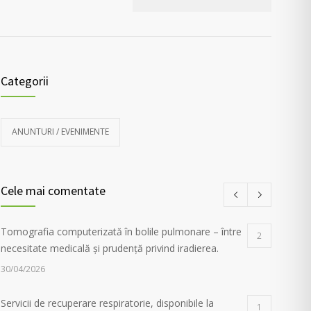
Categorii
ANUNTURI / EVENIMENTE
Cele mai comentate
Tomografia computerizată în bolile pulmonare – între
2
necesitate medicală și prudență privind iradierea.
30/04/2026
Servicii de recuperare respiratorie, disponibile la
1