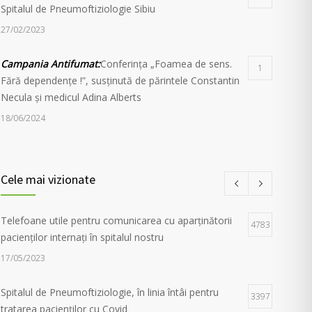
Spitalul de Pneumoftiziologie Sibiu
27/02/2023
Campania Antifumat
:
Conferința „Foamea de sens.
1
Fără dependențe !”, susținută de părintele Constantin
Necula și medicul Adina Alberts
18/06/2024
24 martie – Ziua Mondială de Luptă împotriva
1
Tuberculozei
Cele mai vizionate
06/04/2026
Telefoane utile pentru comunicarea cu aparținătorii
Iluminarea în roșu a unor clădiri emblematice din Sibiu
4783
1
pacienților internați în spitalul nostru
a marcat, în mod simbolic, solidaritatea autorităților
locale în lupta împotriva tuberculozei, de Ziua
17/05/2023
Mondială dedicată acestei afecțiuni
Spitalul de Pneumoftiziologie, în linia întâi pentru
06/04/2026
3397
tratarea pacienților cu Covid