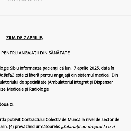
ZIUA DE 7 APRILIE,
Ă PENTRU ANGAJAȚII DIN SĂNĂTATE
gie Sibiu informează pacienţii că luni, 7 aprilie 2025, data în
nătăţii
, este zi liberă pentru angajaţii din sistemul medical. Din
latoriului de specialitate (Ambulatoriul integrat și Dispensar
ize Medicale și Radiologie
doua zi.
dă potrivit Contractului Colectiv de Muncă la nivel de sector de
 alin. (4) prevăzând următoarele: „
Salariații au dreptul la o zi