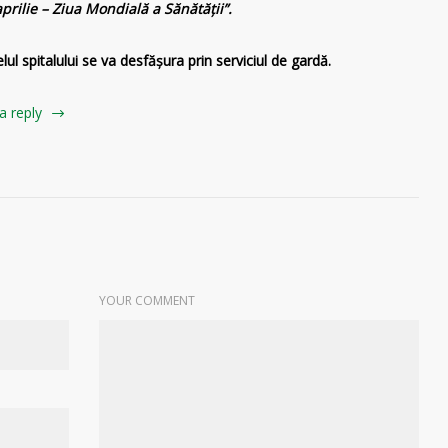
aprilie – Ziua Mondială a Sănătății”.
elul spitalului se va desfășura prin serviciul de gardă.
a reply
YOUR COMMENT