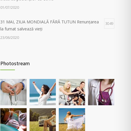
01/07/2020
31 MAI, ZIUA MONDIALĂ FĂRĂ TUTUN Renunțarea
3049
la fumat salvează vieți
23/06/2020
Evaluarea în Centrul COVID-19, posibilă doar în
2034
primele 5 zile de la pozitivare
Photostream
22/02/2022
Investigații respiratorii complexe pentru pacienții post-
5560
Covid și cei cu alte boli pulmonare
30/03/2021
Nou! Test pentru determinarea anticorpilor IgG
4365
COVID 19 cantitativi
05/04/2021