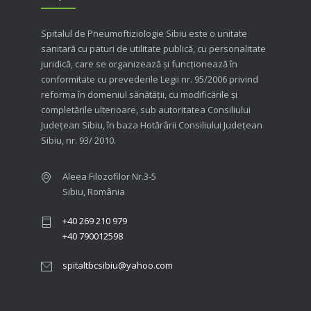
Spitalul de Pneumoftiziologie Sibiu este o unitate
sanitară cu paturi de utilitate publică, cu personalitate
juridică, care se organizează şi funcţionează în
conformitate cu prevederile Legii nr. 95/2006 privind
reforma în domeniul sănătăţii, cu modificările şi
completările ulterioare, sub autoritatea Consiliului
Judeţean Sibiu, în baza Hotărârii Consiliului Judeţean
Sibiu, nr. 93/ 2010.
Aleea Filozofilor Nr.3-5
Sibiu, România
+40 269 210 979
+40 790012598
spitaltbcsibiu@yahoo.com