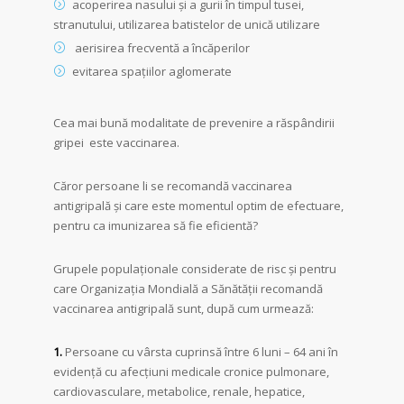
acoperirea nasului și a gurii în timpul tusei,
stranutului, utilizarea batistelor de unică utilizare
aerisirea frecventă a încăperilor
evitarea spațiilor aglomerate
Cea mai bună modalitate de prevenire a răspândirii
gripei este vaccinarea.
Căror persoane li se recomandă vaccinarea
antigripală și care este momentul optim de efectuare,
pentru ca imunizarea să fie eficientă?
Grupele populaţionale considerate de risc şi pentru
care Organizaţia Mondială a Sănătăţii recomandă
vaccinarea antigripală sunt, după cum urmează:
1.
Persoane cu vârsta cuprinsă între 6 luni – 64 ani în
evidenţă cu afecţiuni medicale cronice pulmonare,
cardiovasculare, metabolice, renale, hepatice,