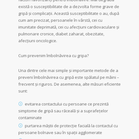
există o susceptibilitate de a dezvolta forme grave de
gripă și complicații. Această susceptibilitate o au, după
cum am precizat, persoanele în vârstă, cei cu
imunitate deprimată, cei cu afecțiuni cardiovaculare și
pulmonare cronice, diabet zaharat, obezitate,
afecțiuni oncologice.
Cum prevenim îmbolnăvirea cu gripa?
Una dintre cele mai simple şi importante metode de a
preveni îmbolnăvirea cu gripă este spălatul pe mâini –
frecvent şi riguros. De asemenea, alte măsuri eficiente
sunt:
evitarea contactului cu persoane ce prezintă
simptome de gripă sau răceală şi a suprafețelor
contaminate
purtarea măștii de protecție facială la contactul cu
persoane bolnave sau în spații agglomerate