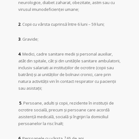
neurologice, diabet zaharat, obezitate, astm sau cu
virusul imunodeficienţei umane;
2
. Copii cu vârsta cuprinsă între 6 luni – 59 luni;
3
. Gravide;
4
. Medici, cadre sanitare medii şi personal auxiliar,
atât din spitale, cât şi din unităţile sanitare ambulatorii,
inclusiv salariati ai instituţiilor de ocrotire (copii sau
batrâni) şi ai unităţilor de bolnavi cronici, care prin
natura activităţii vin în contact respirator cu pacienţii
sau asistaţii;
5
. Persoane, adulti şi copii, rezidente în instituţii de
ocrotire socială, precum şi persoane care acordă
asistenţă medicală, socială şi îngrijiri la domiciliul
persoanelor la risc înalt;
6
. Persoanele cu vârsta ³ 65 de ani.