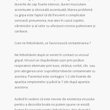
durerile de cap foarte intense, dureri musculare
accentuate și oboseală accentuată. Marea problemă
cu gripa este faptul că dă frecvent o complicaţie
serioasă: pneumonia, mai ales în cazul copiilor,
vârstnicilor şi al celor cu afecţiuni cronice pulmonare şi
cardiace.
Cum ne îmbolnăvim, ce favorizează contaminarea ?
Ne îmbolnăvim după ce venim în contact cu virusul
gripal. Virusul se răspândește ușor prin picături
respiratorii eliminate prin tuse, strănut, vorbit, râs sau
prin atingerea unor suprafețe/obiecte contaminate cu
acestea. Pacientul este contagios 1-2 zile înainte de
apariția simptomelor și până la 7 zile după apariția
acestora.
Având în vedere că este nevoie de existența virusului
pentru a dezvolta boala nu putem spune ce există
factori favorizanți pentru îmbolnăvire. Mai degrabă