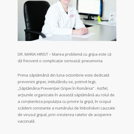
DR. MARIA HIRIST – Marea problemă cu gripa este că
dă frecvent o complicație serioasă: pneumonia
Prima săptămână din luna octombrie este dedicată
prevenirii gripei, intitulându-se, potrivit legii,
„Săptămâna Prevenţiei Gripei în România” . Astfel,
acțiunile organizate în această săptămână au rolul de
a conștientiza populația cu privire la gripă, în scopul
scăderii constante a numărului de îmbolnăviri cauzate
de virusul gripal, prin cresterea ratelor de acoperire
vaccinală.