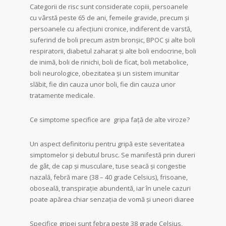
Categorii de risc sunt considerate copiii, persoanele
cu vârstă peste 65 de ani, femeile gravide, precum și
persoanele cu afecțiuni cronice, indiferent de varstă,
suferind de boli precum astm bronșic, BPOC și alte boli
respiratorii, diabetul zaharat și alte boli endocrine, boli
de inimă, boli de rinichi, boli de ficat, boli metabolice,
boli neurologice, obezitatea și un sistem imunitar
slăbit, fie din cauza unor boli, fie din cauza unor
tratamente medicale.
Ce simptome specifice are gripa față de alte viroze?
Un aspect definitoriu pentru gripă este severitatea
simptomelor şi debutul brusc. Se manifestă prin dureri
de gât, de cap şi musculare, tuse seacă şi congestie
nazală, febră mare (38 – 40 grade Celsius), frisoane,
oboseală, transpirație abundentă, iar în unele cazuri
poate apărea chiar senzația de vomă şi uneori diaree
Specifice gripei sunt febra peste 38 grade Celsius,