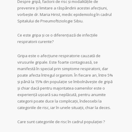
Despre gripă, factorii de risc și modalitățile de
prevenire și limitare a răspândirii acestei afecțiuni,
vorbește dr. Maria Hirist, medic epidemiolog în cadrul
Spitalului de Pneumoftiziologie Sibiu.
Ce este gripa și ce o diferențiază de infecțiile
respiratorii curente?
Gripa este o afecțiune respiratorie cauzată de
virusurile gripale. Este foarte contagioasă, se
manifestă în special prin simptome respiratorii, dar
poate afecta întregul organism. În fiecare an, între 5%
și până la 15% din populație se îmbolnăvește de gripă
și chiar dacă pentru majoritatea oamenilor este o
experiență ușoară sau neplăcută, pentru anumite
categorii poate duce la complicații, îndeosebi la
categoriile de risc, iar în unele situații, chiar la deces.
Care sunt categoriile de risc în cadrul populației ?