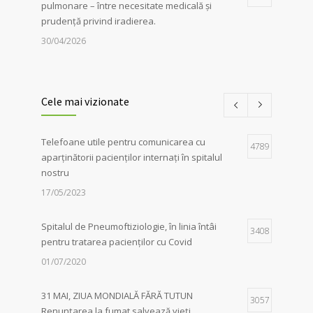
pulmonare – între necesitate medicală și
prudență privind iradierea.
30/04/2026
Servicii de recuperare respiratorie,
1
disponibile la Spitalul de
Cele mai vizionate
Pneumoftiziologie Sibiu
27/02/2023
Telefoane utile pentru comunicarea cu
4789
aparținătorii pacienților internați în spitalul
Campania Antifumat
:
Conferința „Foamea
1
nostru
de sens. Fără dependențe !”, susținută de
părintele Constantin Necula și medicul
17/05/2023
Adina Alberts
18/06/2024
Spitalul de Pneumoftiziologie, în linia întâi
3408
pentru tratarea pacienților cu Covid
01/07/2020
31 MAI, ZIUA MONDIALĂ FĂRĂ TUTUN
3057
Renunțarea la fumat salvează vieți