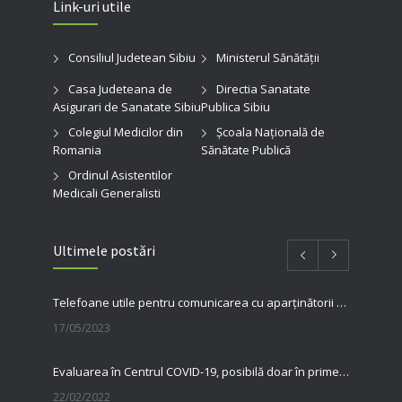
Link-uri utile
Consiliul Judetean Sibiu
Ministerul Sănătății
Casa Judeteana de
Directia Sanatate
Asigurari de Sanatate Sibiu
Publica Sibiu
Colegiul Medicilor din
Şcoala Naţională de
Romania
Sănătate Publică
Ordinul Asistentilor
Medicali Generalisti
Ultimele postări
Telefoane utile pentru comunicarea cu aparținătorii pacienților internați în spitalul nostru
17/05/2023
Evaluarea în Centrul COVID-19, posibilă doar în primele 5 zile de la pozitivare
22/02/2022