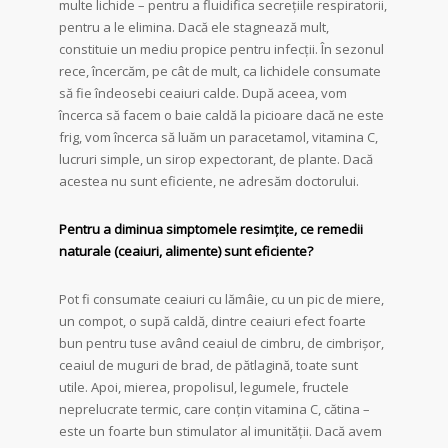
multe lichide – pentru a fluidifica secrețiile respiratorii,
pentru a le elimina. Dacă ele stagnează mult,
constituie un mediu propice pentru infecții. În sezonul
rece, încercăm, pe cât de mult, ca lichidele consumate
să fie îndeosebi ceaiuri calde. După aceea, vom
încerca să facem o baie caldă la picioare dacă ne este
frig, vom încerca să luăm un paracetamol, vitamina C,
lucruri simple, un sirop expectorant, de plante. Dacă
acestea nu sunt eficiente, ne adresăm doctorului.
Pentru a diminua simptomele resimțite, ce remedii
naturale (ceaiuri, alimente) sunt eficiente?
Pot fi consumate ceaiuri cu lămâie, cu un pic de miere,
un compot, o supă caldă, dintre ceaiuri efect foarte
bun pentru tuse având ceaiul de cimbru, de cimbrișor,
ceaiul de muguri de brad, de pătlagină, toate sunt
utile. Apoi, mierea, propolisul, legumele, fructele
neprelucrate termic, care conțin vitamina C, cătina –
este un foarte bun stimulator al imunității. Dacă avem