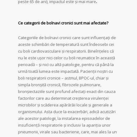
peste 65 de ani), impactul este și mai mare
.
Ce categorii de bolnavi cronici sunt mai afectate?
Categoriile de bolnavi cronici care sunt influențați de
aceste schimbări de temperatură sunt îndeosebi cei
cu boli cardiovasculare și respiratorii. Bineînțeles că
nu le este ușor nici celor cu boli reumatice în această
perioadă – și nici cu altă patologie, pentru că până la
urmă toată lumea este impactată. Pacienții noștri cu
boli respiratorii cronice – astmul, BPOC-ul, chiar și
simpla bronșită cronică, fibrozele pulmonare,
bronșiectaziile sunt profund afectați exact din cauza
factorilor care au determinat creșterea virulenței
microbilor și scăderea apărărăii locale și generale a
organismului. Asta duce la exacerbări, adică acutizări
ale acestor patologii, la instalarea episoadelor de
insuficiență respiratorie și inclusiv la apariția unor
pneumonii, virale sau bacteriene, care, mai ales la un