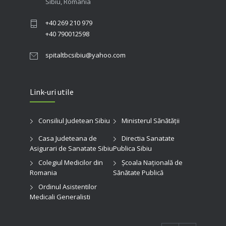
Sibiu, România
+40 269 210 979
+40 790012598
spitaltbcsibiu@yahoo.com
Link-uri utile
Consiliul Judetean Sibiu
Ministerul Sănătății
Casa Judeteana de
Directia Sanatate
Asigurari de Sanatate Sibiu
Publica Sibiu
Colegiul Medicilor din
Şcoala Naţională de
Romania
Sănătate Publică
Ordinul Asistentilor
Medicali Generalisti