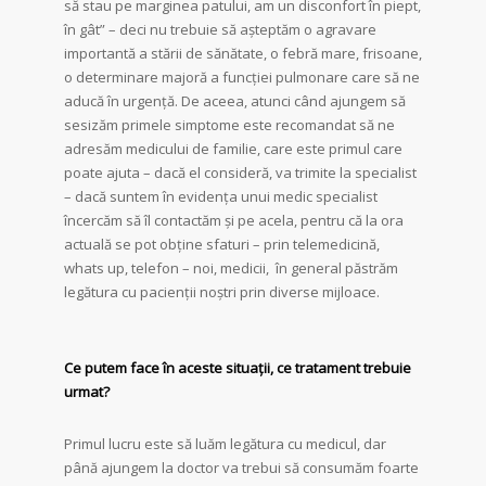
să stau pe marginea patului, am un disconfort în piept,
în gât” – deci nu trebuie să așteptăm o agravare
importantă a stării de sănătate, o febră mare, frisoane,
o determinare majoră a funcției pulmonare care să ne
aducă în urgență. De aceea, atunci când ajungem să
sesizăm primele simptome este recomandat să ne
adresăm medicului de familie, care este primul care
poate ajuta – dacă el consideră, va trimite la specialist
– dacă suntem în evidența unui medic specialist
încercăm să îl contactăm și pe acela, pentru că la ora
actuală se pot obține sfaturi – prin telemedicină,
whats up, telefon – noi, medicii, în general păstrăm
legătura cu pacienții noștri prin diverse mijloace.
Ce putem face în aceste situații, ce tratament trebuie
urmat?
Primul lucru este să luăm legătura cu medicul, dar
până ajungem la doctor va trebui să consumăm foarte