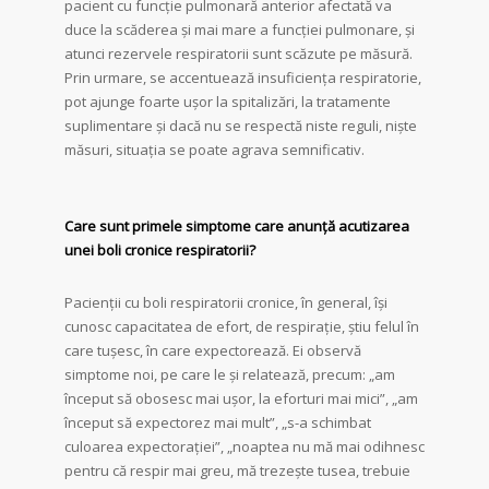
pacient cu funcție pulmonară anterior afectată va
duce la scăderea și mai mare a funcției pulmonare, și
atunci rezervele respiratorii sunt scăzute pe măsură.
Prin urmare, se accentuează insuficiența respiratorie,
pot ajunge foarte ușor la spitalizări, la tratamente
suplimentare și dacă nu se respectă niste reguli, niște
măsuri, situația se poate agrava semnificativ.
Care
sunt primele simptome care anunţă acutizarea
unei boli cronice respiratorii?
Pacienții cu boli respiratorii cronice, în general, își
cunosc capacitatea de efort, de respirație, știu felul în
care tușesc, în care expectorează. Ei observă
simptome noi, pe care le și relatează, precum: „am
început să obosesc mai ușor, la eforturi mai mici”, „am
început să expectorez mai mult”, „s-a schimbat
culoarea expectorației”, „noaptea nu mă mai odihnesc
pentru că respir mai greu, mă trezește tusea, trebuie