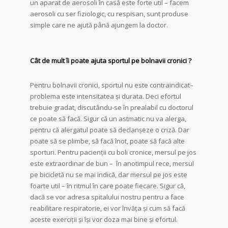
un aparat de aerosoli în casă este forte util – facem
aerosoli cu ser fiziologic, cu respisan, sunt produse
simple care ne ajută până ajungem la doctor.
Cât de mult îi poate ajuta sportul pe bolnavii cronici ?
Pentru bolnavii cronici, sportul nu este contraindicat–
problema este intensitatea și durata. Deci efortul
trebuie gradat, discutându-se în prealabil cu doctorul
ce poate să facă. Sigur că un astmatic nu va alerga,
pentru că alergatul poate să declanșeze o criză. Dar
poate să se plimbe, să facă înot, poate să facă alte
sporturi. Pentru pacienții cu boli cronice, mersul pe jos
este extraordinar de bun – în anotimpul rece, mersul
pe bicicletă nu se mai indică, dar mersul pe jos este
foarte util – în ritmul în care poate fiecare. Sigur că,
dacă se vor adresa spitalului nostru pentru a face
reabilitare respiratorie, ei vor învăța și cum să facă
aceste exerciții și își vor doza mai bine și efortul.