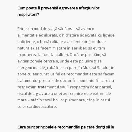
Cum poate fi prevenită agravarea afecţiunilor
respiratorii?
Printr-un mod de viață sănătos – să avem o
alimentație echilibrată, o hidratare adecvată, cu lichide
suficiente, o bună calitate a alimentelor ( produse
naturale), să facem mișcare în aer liber, să evităm
expunerea la fum, la pulberi. Dacă ne plimbăm, să
evităm zonele centrale, unde este poluare și să
mergem mai degrabă într-un parc, în Muzeul Satului, în
zone cu aer curat. La fel de recomandat este să facem
tratamentul prescris de doctor. În momentul în care nu
respectăm tratamentul sau îl respectăm doar parțial,
riscul de agravare a unei boli cronice este extrem de
mare – atât în cazul bolilor pulmonare, cât și în cazul
celor cardiovasculare.
Care sunt principalele recomandări pe care doriţi să le