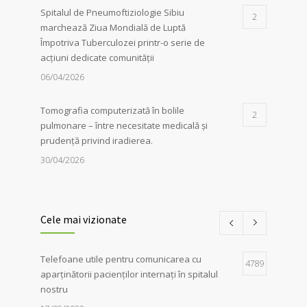
Spitalul de Pneumoftiziologie Sibiu
2
marchează Ziua Mondială de Luptă
Împotriva Tuberculozei printr-o serie de
acțiuni dedicate comunității
06/04/2026
Tomografia computerizată în bolile
2
pulmonare – între necesitate medicală și
prudență privind iradierea.
30/04/2026
Servicii de recuperare respiratorie,
1
disponibile la Spitalul de
Cele mai vizionate
Pneumoftiziologie Sibiu
27/02/2023
Telefoane utile pentru comunicarea cu
4789
aparținătorii pacienților internați în spitalul
Campania Antifumat
:
Conferința „Foamea
1
nostru
de sens. Fără dependențe !”, susținută de
părintele Constantin Necula și medicul