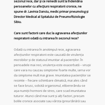
sezonul rece, dar și ce remedii sunt la îndemâna
persoanelor cu afecțiuni respiratorii cronice, ne
spune dr. Lavinia Danciu, medic primar pneumolog și
Director Medical al Spitalului de Pneumoftiziologie
Sibiu.
Care sunt factorii care duc la agravarea afecţiunilor
respiratorii odată cu intrarea în sezonul rece?
Odată cu intrarea în anotimpul rece, agravarea
afecțiunilor respiratorii este cauzată de virulența
microbilor și de statusul imunitar al pacienților. În
perioadele mai reci, virulența este exacerbată – virușii
care vara nu cauzau simptome foarte multe, iarna vor
da simptome mult mai grave. Imunitatea pacienților se
resimte – fiecare schimbare climatică, mai ales când
se face brusc, solicită organismul, elibererându-se
așa-numiții hormoni de stres, care scad imunitatea
tuturor. Atunci când mai sunt și alți factori, precum
bolile cronice asociate sau vârsta (prea tânără sau