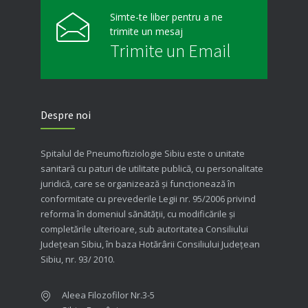
Simte-te liber pentru a ne
trimite un mesaj
Trimite un Email
Despre noi
Spitalul de Pneumoftiziologie Sibiu este o unitate
sanitară cu paturi de utilitate publică, cu personalitate
juridică, care se organizează şi funcţionează în
conformitate cu prevederile Legii nr. 95/2006 privind
reforma în domeniul sănătăţii, cu modificările şi
completările ulterioare, sub autoritatea Consiliului
Judeţean Sibiu, în baza Hotărârii Consiliului Judeţean
Sibiu, nr. 93/ 2010.
Aleea Filozofilor Nr.3-5