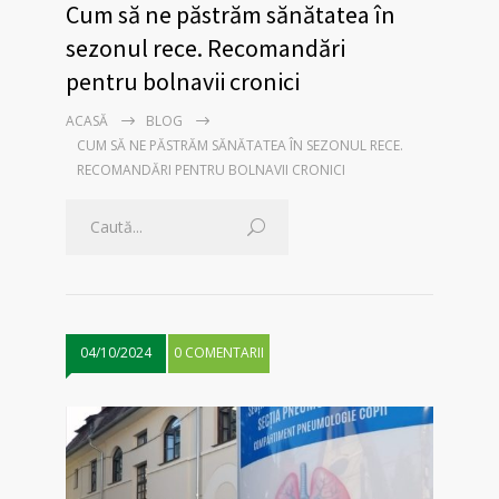
Cum să ne păstrăm sănătatea în
sezonul rece. Recomandări
pentru bolnavii cronici
ACASĂ
BLOG
CUM SĂ NE PĂSTRĂM SĂNĂTATEA ÎN SEZONUL RECE.
RECOMANDĂRI PENTRU BOLNAVII CRONICI
04/10/2024
0 COMENTARII