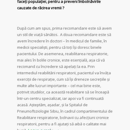
faceţi populației, pentru a preveni îmbolnăvirile
cauzate de răcirea vremii ?
După cum am spus, prima recomandare este să avem
un stil de viață sănătos. A doua recomandare este să
avem încredere în doctori – în medicul de familie, în
medicii specialiști, pentru că toți își doresc binele
pacientului. De asemenea, reabilitarea respiratorie,
mai ales în bolile cronice, este esențială, așa că vă
recomand cu încredere să apelați la ea. Prin
intermediul reabilitării respiratorii, pacientul va învăța
exerciții de respirație, cum să își dreneze secrețiile și
multe alte lucruri importante – cel mai bine este,
potrivit studiilor, ca această reabilitare să se înceapă
într-un centru specializat, iar apoi va fi continuată
acasă. Așteptăm, așadar, și la Spitalul de
Pneumoftiziologie Sibiu, în cadrul compartimentului de
Reabilitare respiratorie, bolnavii cu afecțiuni cronice
respiratorii, pentru a fi ajutați să aibă o calitate mai