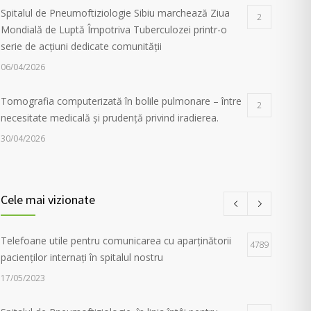
Spitalul de Pneumoftiziologie Sibiu marchează Ziua
2
Mondială de Luptă Împotriva Tuberculozei printr-o
serie de acțiuni dedicate comunității
06/04/2026
Tomografia computerizată în bolile pulmonare – între
2
necesitate medicală și prudență privind iradierea.
30/04/2026
Servicii de recuperare respiratorie, disponibile la
1
Spitalul de Pneumoftiziologie Sibiu
Cele mai vizionate
27/02/2023
Telefoane utile pentru comunicarea cu aparținătorii
Campania Antifumat
:
Conferința „Foamea de sens.
4789
1
pacienților internați în spitalul nostru
Fără dependențe !”, susținută de părintele Constantin
Necula și medicul Adina Alberts
17/05/2023
18/06/2024