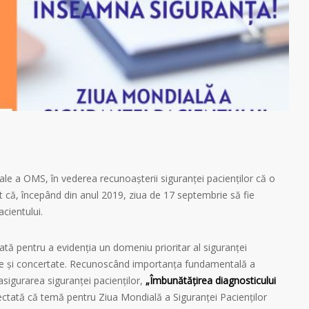
ale a OMS, în vederea recunoașterii siguranței pacienților că o
ilit că, începând din anul 2019, ziua de 17 septembrie să fie
cientului.
tă pentru a evidenția un domeniu prioritar al siguranței
ente și concertate. Recunoscând importanța fundamentală a
 asigurarea siguranței pacienților,
„Îmbunătățirea diagnosticului
lectată că temă pentru Ziua Mondială a Siguranței Pacienților