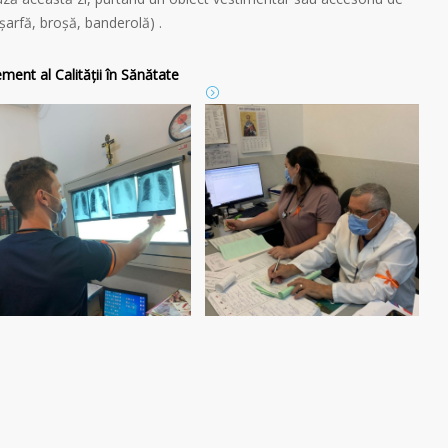
șarfă, broșă, banderolă) .
ent al Calității în Sănătate