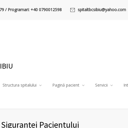
79 / Programari: +40 0790012598
spitaltbcsibiu@yahoo.com
IBIU
Structura spitalului
Pagină pacient
Servicii
In
Siguranței Pacientului