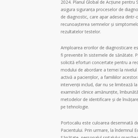
2024. Planul Global de Acțiune pentru 
asigura siguranța proceselor de diagnost
de diagnostic, care apar adesea dintr-o
recunoașterea semnelor și simptomelor 
rezultatelor testelor.
Amploarea erorilor de diagnosticare e
fi prevenite în sistemele de sănătate.
solicită eforturi concertate pentru a re
modului de abordare a temei la nivelul
activă a pacienților, a familiilor acestor
intervenții includ, dar nu se limitează l
examinări clinice amănunțite, îmbunătă
metodelor de identificare și de învățar
pe tehnologie.
Portocaliu este culoarea desemnată de 
Pacientului. Prin urmare, la îndemnul E
Sănătate, personalul spitalului marche