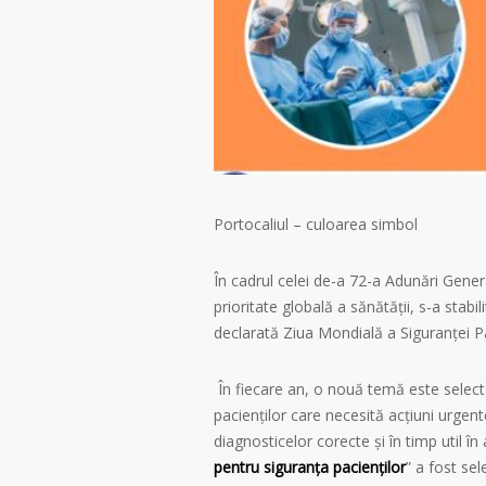
Portocaliul – culoarea simbol
În cadrul celei de-a 72-a Adunări Gener
prioritate globală a sănătății, s-a stab
declarată Ziua Mondială a Siguranței Pa
În fiecare an, o nouă temă este selecta
pacienților care necesită acțiuni urg
diagnosticelor corecte și în timp util în
pentru siguranța pacienților
” a fost se