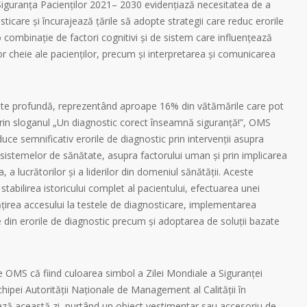
Siguranța Pacienților 2021– 2030 evidențiază necesitatea de a
icare și încurajează țările să adopte strategii care reduc erorile
 combinație de factori cognitivi și de sistem care influențează
cheie ale pacienților, precum și interpretarea și comunicarea
ste profundă, reprezentând aproape 16% din vătămările care pot
 Prin sloganul „Un diagnostic corect înseamnă siguranță!”, OMS
duce semnificativ erorile de diagnostic prin intervenții asupra
 sistemelor de sănătate, asupra factorului uman și prin implicarea
a, a lucrătorilor și a liderilor din domeniul sănătății. Aceste
a stabilirea istoricului complet al pacientului, efectuarea unei
țirea accesului la testele de diagnosticare, implementarea
e din erorile de diagnostic precum și adoptarea de soluții bazate
OMS că fiind culoarea simbol a Zilei Mondiale a Siguranței
chipei Autorității Naționale de Management al Calității în
ază această zi, purtând un obiect vestimentar sau accesoriu de