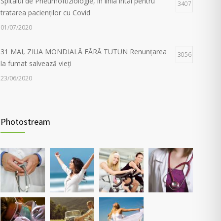
Spitalul de Pneumoftiziologie, în linia întâi pentru
3407
tratarea pacienților cu Covid
01/07/2020
31 MAI, ZIUA MONDIALĂ FĂRĂ TUTUN Renunțarea
3056
la fumat salvează vieți
23/06/2020
Evaluarea în Centrul COVID-19, posibilă doar în
2038
primele 5 zile de la pozitivare
Photostream
22/02/2022
Investigații respiratorii complexe pentru pacienții post-
5564
Covid și cei cu alte boli pulmonare
30/03/2021
Nou! Test pentru determinarea anticorpilor IgG
4368
COVID 19 cantitativi