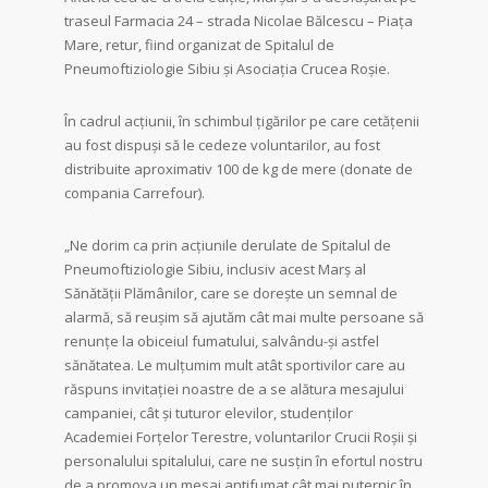
traseul Farmacia 24 – strada Nicolae Bălcescu – Piața
Mare, retur, fiind organizat de Spitalul de
Pneumoftiziologie Sibiu și Asociația Crucea Roșie.
În cadrul acțiunii, în schimbul țigărilor pe care cetățenii
au fost dispuși să le cedeze voluntarilor, au fost
distribuite aproximativ 100 de kg de mere (donate de
compania Carrefour).
„Ne dorim ca prin acțiunile derulate de Spitalul de
Pneumoftiziologie Sibiu, inclusiv acest Marș al
Sănătății Plămânilor, care se dorește un semnal de
alarmă, să reușim să ajutăm cât mai multe persoane să
renunțe la obiceiul fumatului, salvându-și astfel
sănătatea. Le mulțumim mult atât sportivilor care au
răspuns invitației noastre de a se alătura mesajului
campaniei, cât și tuturor elevilor, studenților
Academiei Forțelor Terestre, voluntarilor Crucii Roșii și
personalului spitalului, care ne susțin în efortul nostru
de a promova un mesaj antifumat cât mai puternic în