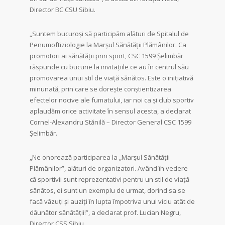
Director BC CSU Sibiu.
„Suntem bucuroși să participăm alături de Spitalul de
Penumoftiziologie la Marșul Sănătății Plămânilor. Ca
promotori ai sănătății prin sport, CSC 1599 Șelimbăr
răspunde cu bucurie la invitațiile ce au în centrul său
promovarea unui stil de viață sănătos. Este o inițiativă
minunată, prin care se dorește conștientizarea
efectelor nocive ale fumatului, iar noi ca și club sportiv
aplaudăm orice activitate în sensul acesta, a declarat
Cornel-Alexandru Stănilă – Director General CSC 1599
Șelimbăr.
„Ne onorează participarea la „Marșul Sănătății
Plămânilor”, alături de organizatori. Având în vedere
că sportivii sunt reprezentativi pentru un stil de viață
sănătos, ei sunt un exemplu de urmat, dorind sa se
facă văzuți și auziți în lupta împotriva unui viciu atât de
dăunător sănătății!”, a declarat prof. Lucian Negru,
Director CSS Sibiu.