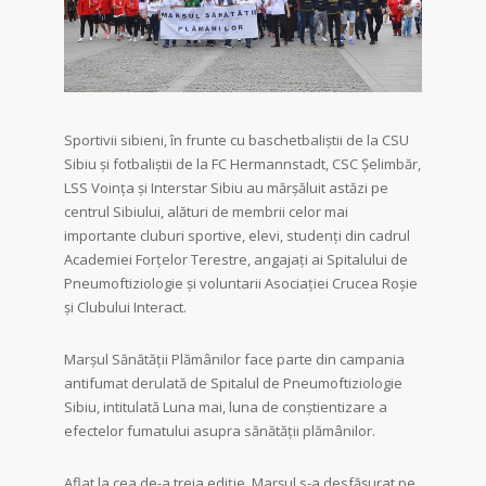
Sportivii sibieni, în frunte cu baschetbaliștii de la CSU
Sibiu și fotbaliștii de la FC Hermannstadt, CSC Șelimbăr,
LSS Voința și Interstar Sibiu au mărșăluit astăzi pe
centrul Sibiului, alături de membrii celor mai
importante cluburi sportive, elevi, studenți din cadrul
Academiei Forțelor Terestre, angajați ai Spitalului de
Pneumoftiziologie și voluntarii Asociației Crucea Roșie
și Clubului Interact.
Marșul Sănătății Plămânilor face parte din campania
antifumat derulată de Spitalul de Pneumoftiziologie
Sibiu, intitulată Luna mai, luna de conștientizare a
efectelor fumatului asupra sănătății plămânilor.
Aflat la cea de-a treia ediție, Marșul s-a desfășurat pe