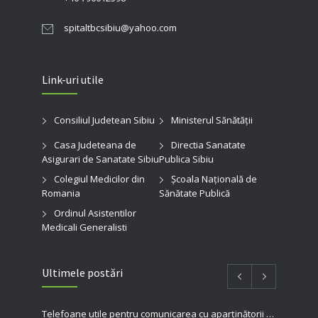
spitaltbcsibiu@yahoo.com
Link-uri utile
Consiliul Judetean Sibiu
Ministerul Sănătății
Casa Judeteana de
Directia Sanatate
Asigurari de Sanatate Sibiu
Publica Sibiu
Colegiul Medicilor din
Şcoala Naţională de
Romania
Sănătate Publică
Ordinul Asistentilor
Medicali Generalisti
Ultimele postări
Telefoane utile pentru comunicarea cu aparținătorii pacienților internați în spitalul nostru