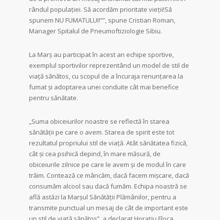
rândul populației. Să acordăm prioritate vieții!Să
spunem NU FUMATULUI!””, spune Cristian Roman,
Manager Spitalul de Pneumoftiziologie Sibiu.
La Marș au participat în acest an echipe sportive,
exemplul sportivilor reprezentând un model de stil de
viață sănătos, cu scopul de a încuraja renunțarea la
fumat și adoptarea unei conduite cât mai benefice
pentru sănătate.
„Suma obiceiurilor noastre se reflectă în starea
sănătăţii pe care o avem. Starea de spirit este tot
rezultatul propriului stil de viaţă. Atât sănătatea fizică,
cât şi cea psihică depind, în mare măsură, de
obiceiurile zilnice pe care le avem şi de modul în care
trăim. Contează ce mâncăm, dacă facem mişcare, dacă
consumăm alcool sau dacă fumăm. Echipa noastră se
află astăzi la Marșul Sănătății Plămânilor, pentru a
transmite punctual un mesaj de cât de important este
un stil de viață sănătos”, a declarat Horațiu Floca,