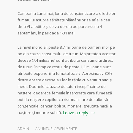
Campania Luna mai, luna de conștientizare a efectelor
fumatului asupra sănătății plămâniilor se află la cea
de-a VI-a ediție și se va derula pe parcursul a 4
săptămâni, în perioada 1-31 mai.
La nivel mondial, peste 8,7 milioane de oameni mor pe
an din cauza consumului de tutun. Majoritatea acestor
decese (7,4 milioane) sunt atribuite consumului direct
de tutun, în timp ce restul de peste 1,3 milioane sunt
atribuite expunerii la fumatul pasiv. Aproximativ 80%
dintre aceste decese au loc în țările cu venituri mici și
medii. Daunele cauzate de tutun încep înainte de
naștere, deoarece femeile însărcinate care fumează
pot da naștere copiilor cu risc mai mare de tulburări
congenitale, cancer, boli pulmonare, greutate mică la
naștere și moarte subită.
Leave a reply
ADMIN
ANUNTURI / EVENIMENTE