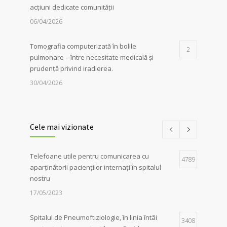
acțiuni dedicate comunității
06/04/2026
Tomografia computerizată în bolile
2
pulmonare – între necesitate medicală și
prudență privind iradierea.
30/04/2026
Servicii de recuperare respiratorie,
1
disponibile la Spitalul de
Cele mai vizionate
Pneumoftiziologie Sibiu
27/02/2023
Telefoane utile pentru comunicarea cu
4789
aparținătorii pacienților internați în spitalul
Campania Antifumat
:
Conferința „Foamea
1
nostru
de sens. Fără dependențe !”, susținută de
părintele Constantin Necula și medicul
17/05/2023
Adina Alberts
18/06/2024
Spitalul de Pneumoftiziologie, în linia întâi
3408