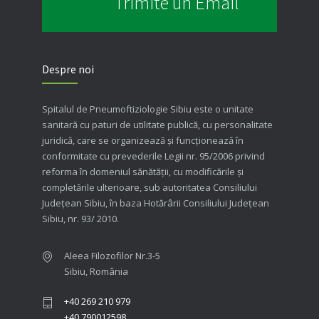
Trimite un Email
Despre noi
Spitalul de Pneumoftiziologie Sibiu este o unitate
sanitară cu paturi de utilitate publică, cu personalitate
juridică, care se organizează şi funcţionează în
conformitate cu prevederile Legii nr. 95/2006 privind
reforma în domeniul sănătăţii, cu modificările şi
completările ulterioare, sub autoritatea Consiliului
Judeţean Sibiu, în baza Hotărârii Consiliului Judeţean
Sibiu, nr. 93/ 2010.
Aleea Filozofilor Nr.3-5
Sibiu, România
+40 269 210 979
+40 790012598