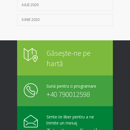
IULIE 2020
IUNIE 2020
Găsește-ne pe
hartă
Sună pentru o programare
+40 790012598
Simte-te liber pentru a ne
trimite un mesaj