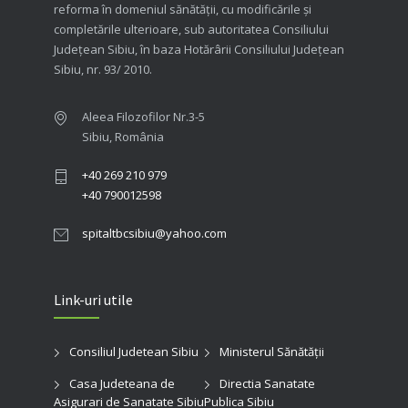
reforma în domeniul sănătăţii, cu modificările şi
completările ulterioare, sub autoritatea Consiliului
Judeţean Sibiu, în baza Hotărârii Consiliului Judeţean
Sibiu, nr. 93/ 2010.
Aleea Filozofilor Nr.3-5
Sibiu, România
+40 269 210 979
+40 790012598
spitaltbcsibiu@yahoo.com
Link-uri utile
Consiliul Judetean Sibiu
Ministerul Sănătății
Casa Judeteana de
Directia Sanatate
Asigurari de Sanatate Sibiu
Publica Sibiu