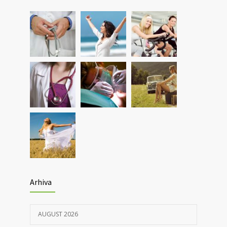
Investigații respiratorii complexe pentru
5561
pacienții post-Covid și cei cu alte boli
pulmonare
30/03/2021
Nou! Test pentru determinarea anticorpilor
4366
IgG COVID 19 cantitativi
05/04/2021
Arhiva
AUGUST 2026