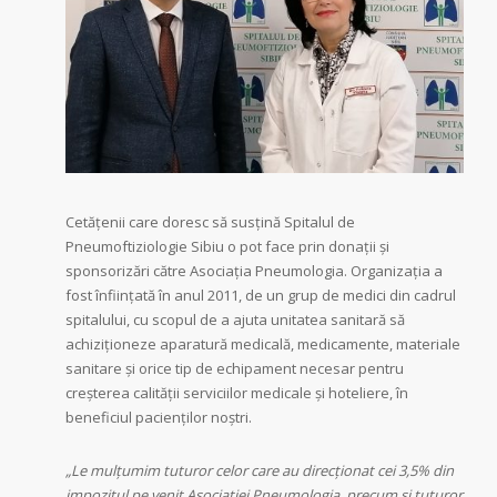
Cetățenii care doresc să susțină Spitalul de
Pneumoftiziologie Sibiu o pot face prin donații și
sponsorizări către Asociația Pneumologia. Organizația a
fost înființată în anul 2011, de un grup de medici din cadrul
spitalului, cu scopul de a ajuta unitatea sanitară să
achiziționeze aparatură medicală, medicamente, materiale
sanitare și orice tip de echipament necesar pentru
creșterea calității serviciilor medicale și hoteliere, în
beneficiul pacienților noștri.
„Le mulțumim tuturor celor care au direcționat cei 3,5% din
impozitul pe venit Asociației Pneumologia, precum și tuturor