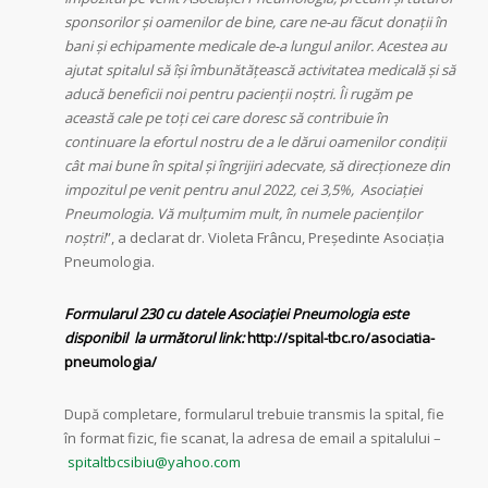
sponsorilor și oamenilor de bine, care ne-au făcut donații în
bani și echipamente medicale de-a lungul anilor. Acestea au
ajutat spitalul să își îmbunătățească activitatea medicală și să
aducă beneficii noi pentru pacienții noștri. Îi rugăm pe
această cale pe toți cei care doresc să contribuie în
continuare la efortul nostru de a le dărui oamenilor condiții
cât mai bune în spital și îngrijiri adecvate, să direcționeze din
impozitul pe venit pentru anul 2022, cei 3,5%, Asociației
Pneumologia. Vă mulțumim mult, în numele pacienților
noștri!
”, a declarat dr. Violeta Frâncu, Președinte Asociația
Pneumologia.
Formularul 230 cu datele Asociației Pneumologia este
disponibil la următorul link:
http://spital-tbc.ro/asociatia-
pneumologia/
După completare, formularul trebuie transmis la spital, fie
în format fizic, fie scanat, la adresa de email a spitalului –
spitaltbcsibiu@yahoo.com