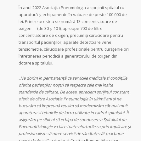
În anul 2022 Asociația Pneumologia a sprijinit spitalul cu
aparatură și echipamente în valoare de peste 100 000 de
lei. Printre acestea se numără 13 concentratoare de
oxigen (de 30 și 10 l), aproape 700 de filtre
concentratoare de oxigen, precum și cărucioare pentru
transportul pacienților, aparate detectoare vene,
tensiometre, cărucioare profesionale pentru curățenie ori
întreținerea periodică a generatorului de oxigen din
dotarea spitalului.
„Ne dorim în permanență ca serviciile medicale și condițiile
oferite pacienților noștri să respecte cele mai înalte
standarde de calitate. De aceea, apreciem sprijinul constant
oferit de către Asociația Pneumologia în ultimii ani și ne
bucurăm că împreună reușim să modernizăm cât mai mult
aparatura și tehnicile de lucru utilizate în cadrul spitalului. Îi
asigurăm pe sibieni că echipa de conducere a Spitalului de
Pneumoftiziologie va face toate eforturile ca prin implicare și
profesionalism să ofere servicii de sănătate cât mai bune
pentru bolnavi!”,
a declarat Cristian Roman, Manager