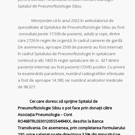
Spitalul de Pneumoftiziologie Sibiu.
Menționăm că în anul 2022 în ambulatoriul de
specialitate al Spitalului de Pneumoftiziologie Sibiu au fost
consultați peste 17.500 de pacienți, adulți și copii, dintre
care 2726 în regim de urgență, în cadrul camerei de gardă.
De asemenea, aproape 2500 de pacienți au fost internați
în cadrul Spitalului de Pneumoftiziologie în spitalizare
continuă și alți 1403 în regim spitalizare de zi. 427 dintre
pacienții internați au fost pacienți COVID pozitivi. Cu privire
la examinările paraclinice, numărul radiografiilor efectuate
a fost de aproape 14.180, iar numărul analizelor medicale
de 98.327.
Cei care doresc să sprijine Spitalul de
Pneumoftiziologie Sibiu o pot face prin donații către
Asociația Pneumologia – Cont
RO46BTRL03301205S54494XX, deschis la Banca
Transilvania. De asemenea, prin completarea Formularului
230, orice salariat poate direcționa 3,5% din impozitul pe