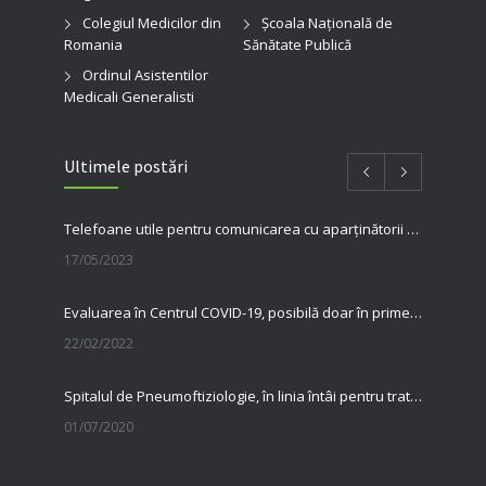
Colegiul Medicilor din
Şcoala Naţională de
Romania
Sănătate Publică
Ordinul Asistentilor
Medicali Generalisti
Ultimele postări
Telefoane utile pentru comunicarea cu aparținătorii pacienților internați în spitalul nostru
17/05/2023
Evaluarea în Centrul COVID-19, posibilă doar în primele 5 zile de la pozitivare
22/02/2022
Spitalul de Pneumoftiziologie, în linia întâi pentru tratarea pacienților cu Covid
01/07/2020
31 MAI, ZIUA MONDIALĂ FĂRĂ TUTUN Renunțarea la fumat salvează vieți