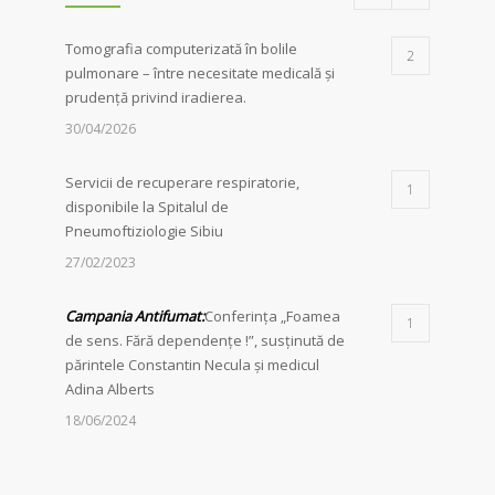
Tomografia computerizată în bolile
2
pulmonare – între necesitate medicală și
prudență privind iradierea.
30/04/2026
Servicii de recuperare respiratorie,
1
disponibile la Spitalul de
Pneumoftiziologie Sibiu
27/02/2023
Campania Antifumat
:
Conferința „Foamea
1
de sens. Fără dependențe !”, susținută de
părintele Constantin Necula și medicul
Adina Alberts
18/06/2024
24 martie – Ziua Mondială de Luptă
1