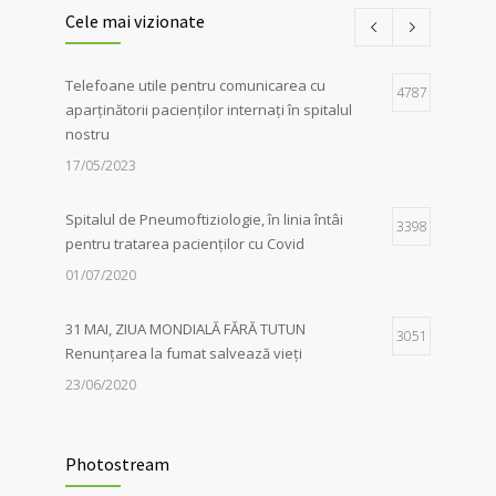
împotriva Tuberculozei
Cele mai vizionate
06/04/2026
Telefoane utile pentru comunicarea cu
Iluminarea în roșu a unor clădiri
4787
1
aparținătorii pacienților internați în spitalul
emblematice din Sibiu a marcat, în mod
nostru
simbolic, solidaritatea autorităților locale în
lupta împotriva tuberculozei, de Ziua
17/05/2023
Mondială dedicată acestei afecțiuni
06/04/2026
Spitalul de Pneumoftiziologie, în linia întâi
3398
pentru tratarea pacienților cu Covid
01/07/2020
31 MAI, ZIUA MONDIALĂ FĂRĂ TUTUN
3051
Renunțarea la fumat salvează vieți
23/06/2020
Evaluarea în Centrul COVID-19, posibilă
2036
doar în primele 5 zile de la pozitivare
Photostream
22/02/2022