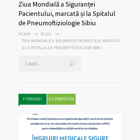
Ziua Mondială a Siguranței
Pacientului, marcată și la Spitalul
de Pneumoftiziologie Sibiu
ACASĂ
BLOG
ZIUA MONDIALĂ A SIGURANȚEI PACIENTULUI, MARCATĂ
ȘI LA SPITALUL DE PNEUMOFTIZIOLOGIE SIBIU
17/09/2021
0 COMENTARII