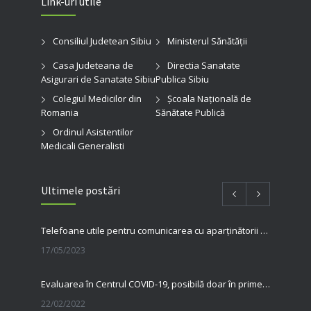
Link-uri utile
Consiliul Judetean Sibiu
Ministerul Sănătății
Casa Judeteana de
Directia Sanatate
Asigurari de Sanatate Sibiu
Publica Sibiu
Colegiul Medicilor din
Şcoala Naţională de
Romania
Sănătate Publică
Ordinul Asistentilor
Medicali Generalisti
Ultimele postări
Telefoane utile pentru comunicarea cu aparținătorii pacienților internați în spitalul nostru
17/05/2023
Evaluarea în Centrul COVID-19, posibilă doar în primele 5 zile de la pozitivare
22/02/2022