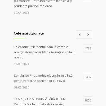
pulmonare – între necesitate medicală și
prudență privind iradierea.
30/04/2026
Servicii de recuperare respiratorie,
1
disponibile la Spitalul de
Cele mai vizionate
Pneumoftiziologie Sibiu
27/02/2023
Telefoane utile pentru comunicarea cu
4789
aparținătorii pacienților internați în spitalul
Campania Antifumat
:
Conferința „Foamea
1
nostru
de sens. Fără dependențe !”, susținută de
părintele Constantin Necula și medicul
17/05/2023
Adina Alberts
18/06/2024
Spitalul de Pneumoftiziologie, în linia întâi
3407
pentru tratarea pacienților cu Covid
01/07/2020
31 MAI, ZIUA MONDIALĂ FĂRĂ TUTUN
3056
Renunțarea la fumat salvează vieți