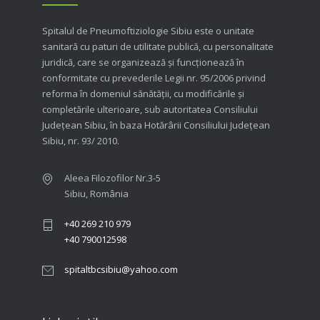
Spitalul de Pneumoftiziologie Sibiu este o unitate
sanitară cu paturi de utilitate publică, cu personalitate
juridică, care se organizează şi funcţionează în
conformitate cu prevederile Legii nr. 95/2006 privind
reforma în domeniul sănătăţii, cu modificările şi
completările ulterioare, sub autoritatea Consiliului
Judeţean Sibiu, în baza Hotărârii Consiliului Judeţean
Sibiu, nr. 93/ 2010.
Aleea Filozofilor Nr.3-5
Sibiu, România
+40 269 210 979
+40 790012598
spitaltbcsibiu@yahoo.com