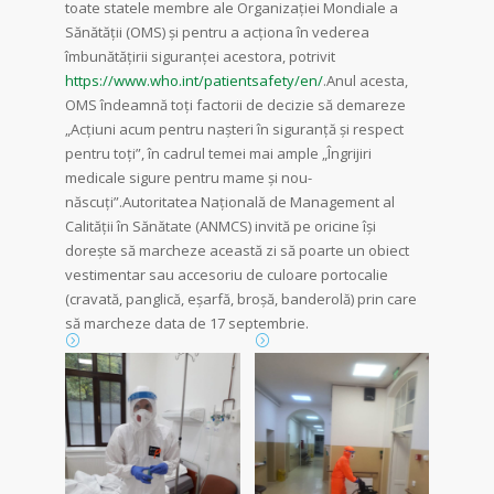
toate statele membre ale Organizaţiei Mondiale a
Sănătăţii (OMS) şi pentru a acţiona în vederea
îmbunătăţirii siguranţei acestora, potrivit
https://www.who.int/patientsafety/en/
.Anul acesta,
OMS îndeamnă toți factorii de decizie să demareze
„Acțiuni acum pentru nașteri în siguranță și respect
pentru toți”, în cadrul temei mai ample „Îngrijiri
medicale sigure pentru mame și nou-
născuți”.Autoritatea Națională de Management al
Calității în Sănătate (ANMCS) invită pe oricine își
dorește să marcheze această zi să poarte un obiect
vestimentar sau accesoriu de culoare portocalie
(cravată, panglică, eșarfă, broșă, banderolă) prin care
să marcheze data de 17 septembrie.