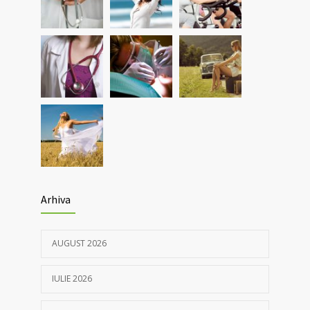
pulmonare
30/03/2021
Nou! Test pentru determinarea anticorpilor
4369
IgG COVID 19 cantitativi
05/04/2021
Arhiva
AUGUST 2026
IULIE 2026