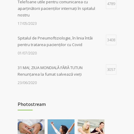
Telefoane utile pentru comunicarea cu
4789
aparținătorii pacienților internați în spitalul
Campania Antifumat
:
Conferința „Foamea
1
nostru
de sens. Fără dependențe !”, susținută de
părintele Constantin Necula și medicul
17/05/2023
Adina Alberts
18/06/2024
Spitalul de Pneumoftiziologie, în linia întâi
3408
pentru tratarea pacienților cu Covid
01/07/2020
31 MAI, ZIUA MONDIALĂ FĂRĂ TUTUN
3057
Renunțarea la fumat salvează vieți
23/06/2020
Evaluarea în Centrul COVID-19, posibilă
2038
doar în primele 5 zile de la pozitivare
Photostream
22/02/2022
Investigații respiratorii complexe pentru
5566
pacienții post-Covid și cei cu alte boli