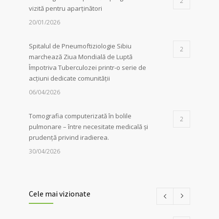
2
vizită pentru aparținători
20/01/2026
Spitalul de Pneumoftiziologie Sibiu
2
marchează Ziua Mondială de Luptă
Împotriva Tuberculozei printr-o serie de
acțiuni dedicate comunității
06/04/2026
Tomografia computerizată în bolile
2
pulmonare – între necesitate medicală și
prudență privind iradierea.
30/04/2026
Servicii de recuperare respiratorie,
1
disponibile la Spitalul de
Cele mai vizionate
Pneumoftiziologie Sibiu
27/02/2023