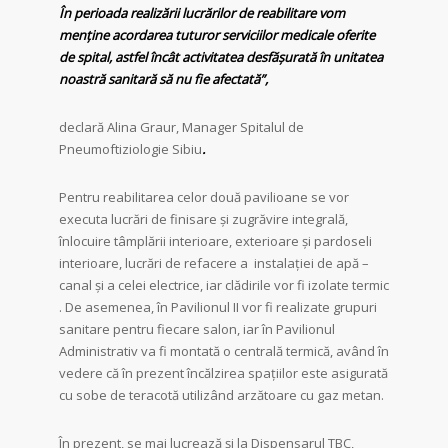
În perioada realizării lucrărilor de reabilitare vom
menține acordarea tuturor serviciilor medicale oferite
de spital, astfel încât activitatea desfășurată în unitatea
noastră sanitară să nu fie afectată”,
declară Alina Graur, Manager Spitalul de
Pneumoftiziologie Sibiu
.
Pentru reabilitarea celor două pavilioane se vor
executa lucrări de finisare și zugrăvire integrală,
înlocuire tâmplării interioare, exterioare și pardoseli
interioare, lucrări de refacere a instalației de apă –
canal și a celei electrice, iar clădirile vor fi izolate termic
. De asemenea, în Pavilionul II vor fi realizate grupuri
sanitare pentru fiecare salon, iar în Pavilionul
Administrativ va fi montată o centrală termică, având în
vedere că în prezent încălzirea spațiilor este asigurată
cu sobe de teracotă utilizând arzătoare cu gaz metan.
În prezent, se mai lucrează și la Dispensarul TBC,