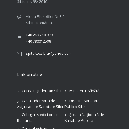
Sibiu, nr. 93/ 2010.
Aleea Filozofilor Nr.3-5
Sibiu, România
+40 269 210 979
+40 790012598
spitaltbcsibiu@yahoo.com
Link-uri utile
Consiliul Judetean Sibiu
Ministerul Sănătății
Casa Judeteana de
Directia Sanatate
Asigurari de Sanatate Sibiu
Publica Sibiu
Colegiul Medicilor din
Şcoala Naţională de
Romania
Sănătate Publică
Ordinul Asistentilor