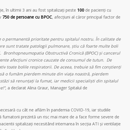
e, în ultimii 3 ani au fost spitalizați peste
100
de pacienți cu
iv
750 de persoane cu BPOC
, afecțiuni al căror principal factor de
 o permanentă prioritate pentru spitalul nostru. În calitate de
re sunt tratate patologii pulmonare, știu că foarte multe boli
ui. Bronhopneumopatia Obstructivă Cronică (BPOC) și cancerul
ente afecțiuni cronice cauzate de consumul de tutun. De
v toate bolile respiratorii. De aceea, trebuie să fim conștienți
m să o fumăm pierdem minute din viața noastră, pierdem
stăzi să renunțați la fumat, iar medicii specialiști din spitalul
ne!
”,
a declarat Alina Graur, Manager Spitalul de
ecesară cu cât ne aflăm în pandemia COVID-19, iar studiile
ă fumatorii prezintă un risc mai mare de a face forme severe de
entii spitalizați necesitând internarea în secția ATI și ventilație