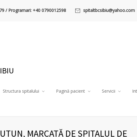
79 / Programari: +40 0790012598
spitaltbcsibiu@yahoo.com
IBIU
Structura spitalului
Pagină pacient
Servicii
In
TUTUN, MARCATĂ DE SPITALUL DE