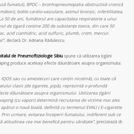
uză fumatul), BPOC – bronhopneumopatia obstructivă cronică
ători), bolile cardio-vasculare, astmul bronșic, infertilitatea,
a 50 de ani, fumătorul are capacitatea respiratorie a unui
ul de țigară conține 200 de substanțe toxice, din care 50
, acid cianhidric, acid sulfuric, plumb, crom, mercur.
a!”,
declară Dr. Adriana Rădulescu.
italul de Pneumoftiziologie Sibiu
spune că utilizarea țigării
 vaping produce aceleași efecte dăunătoare asupra organismului.
 IQOS sau cu amestecuri care conțin nicotină), cu toate că
tului clasic (de țigarete, pipă), reprezintă o profundă
ecte dăunătoare asupra organismului. Utilizarea țigării
e vaping (cu vapori) determină recrutarea de victime mai ales
a apărut o nouă boală, definită cu termenul EVALI ( E-cigarette
. Prin urmare, evitarea începerii fumatului, indiferent sub ce
tă atitudinea cea mai benefică pentru sănătate”
, precizează dr.