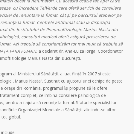
mători decât la nefumători. Cu această ocazie fac apel către
cceseze cu încredere TelVerde care oferă servicii de consiliere
eciziei de renunțare la fumat, cât și pe parcursul etapelor pe
renunța la fumat. Centrele antifumat stau la dispoziția
fumat din Institutului de Pneumoftiziologie Marius Nasta din
ihologică, consultul medical oferit asigură prescrierea de
fumat.
Azi trebuie să conștientizăm tot mai mult că trebuie să
VIAȚĂ FĂRĂ FUMAT!,
a declarat dr. Ana-Luiza Iorga, Coordonator
eumoftiziologie Marius Nasta din București
.
am al Ministerului Sănătăţii, a luat fiinţă în 2007 şi este
ologie „Marius Nasta”. Susţinut cu ajutorul unei echipe de peste
 de oraşe din România, programul îşi propune să le ofere
tratament complet, ce îmbină consiliere psihologică de
 pentru a-i ajuta să renunțe la fumal. Sfaturile specialiștilor
ndările Organizaţiei Mondiale a Sănătăţii, aliniindu-se altor
tot globul.
include: