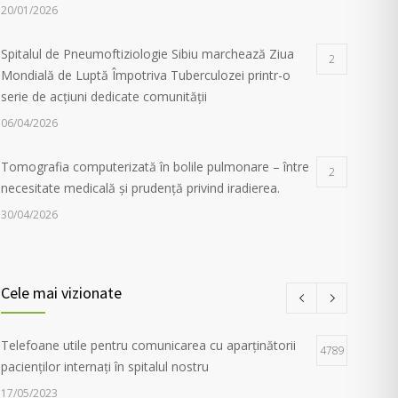
20/01/2026
Spitalul de Pneumoftiziologie Sibiu marchează Ziua
2
Mondială de Luptă Împotriva Tuberculozei printr-o
serie de acțiuni dedicate comunității
06/04/2026
Tomografia computerizată în bolile pulmonare – între
2
necesitate medicală și prudență privind iradierea.
30/04/2026
Servicii de recuperare respiratorie, disponibile la
1
Spitalul de Pneumoftiziologie Sibiu
Cele mai vizionate
27/02/2023
Telefoane utile pentru comunicarea cu aparținătorii
Campania Antifumat
:
Conferința „Foamea de sens.
4789
1
pacienților internați în spitalul nostru
Fără dependențe !”, susținută de părintele Constantin
Necula și medicul Adina Alberts
17/05/2023