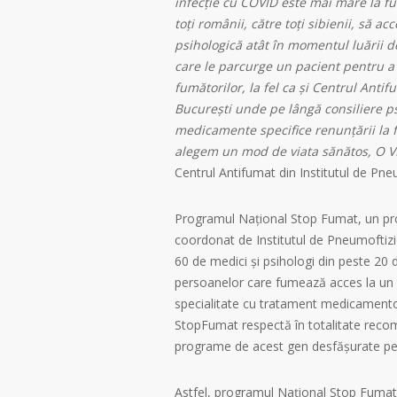
infecție cu COVID este mai mare la fu
toți românii, către toți sibienii, să a
psihologică atât în momentul luării d
care le parcurge un pacient pentru a 
fumătorilor, la fel ca și Centrul Anti
București unde pe lângă consiliere ps
medicamente specifice renunțării la 
alegem un mod de viata sănătos, O 
Centrul Antifumat din Institutul de Pn
Programul Național Stop Fumat, un progr
coordonat de Institutul de Pneumoftizi
60 de medici şi psihologi din peste 20
persoanelor care fumează acces la un 
specialitate cu tratament medicamentos,
StopFumat respectă în totalitate recoma
programe de acest gen desfășurate pe 
Astfel, programul Naţional Stop Fumat 