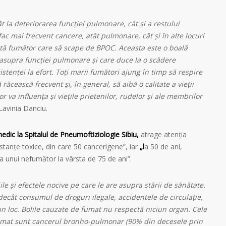
 la deteriorarea funcției pulmonare, cât și a restului
ac mai frecvent cancere, atât pulmonare, cât și în alte locuri
xistă fumător care să scape de BPOC. Aceasta este o boală
 asupra funcției pulmonare și care duce la o scădere
zistenței la efort. Toți marii fumători ajung în timp să respire
răcească frecvent și, în general, să aibă o calitate a vieții
lor va influența și viețile prietenilor, rudelor și ale membrilor
avinia Danciu.
edic la Spitalul de Pneumoftiziologie Sibiu,
atrage atenția
tanțe toxice, din care 50 cancerigene”, iar
„l
a 50 de ani,
a unui nefumător la vârsta de 75 de ani”.
le și efectele nocive pe care le are asupra stării de sănătate.
cât consumul de droguri ilegale, accidentele de circulație,
 un loc. Bolile cauzate de fumat nu respectă niciun organ. Cele
fumat sunt cancerul bronho-pulmonar (90% din decesele prin