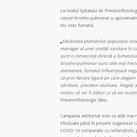
La nivelul Spitalului de Pneumoftiziologi
cancer bronho-pulmonar și aproximat
risc este fumatul.
„
Sănătatea plămânilor populației este
manager al unei unități sanitare în ca
sunt o consecință directă a fumatul
bronho-pulmonar sunt cele mai frecv
asemenea, fumatul influențează negati
că prin fiecare țigară pe care alege
sănătate, pierdem vitalitate. Alegeți a
nostru vă vor fi alături și vă vor susți
Pneumoftiziologie Sibiu.
Campania antifumat este cu atât mai n
efectuate până în prezent sugerează c
COVID-19 comparativ cu nefumătorii, paci