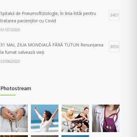
18/06/2024
Spitalul de Pneumoftiziologie, în linia întâi pentru
3407
tratarea pacienților cu Covid
01/07/2020
31 MAI, ZIUA MONDIALĂ FĂRĂ TUTUN Renunțarea
3056
la fumat salvează vieți
23/06/2020
Evaluarea în Centrul COVID-19, posibilă doar în
2038
primele 5 zile de la pozitivare
Photostream
22/02/2022
Investigații respiratorii complexe pentru pacienții post-
5564
Covid și cei cu alte boli pulmonare
30/03/2021