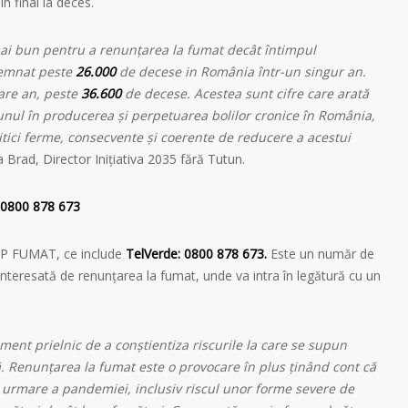
n final la deces.
i bun pentru a renunțarea la fumat decât în​​timpul
semnat peste
26.000
de decese in România într-un singur an.
are an, peste
36.600
de decese. Acestea sunt cifre care arată
utunul în producerea şi perpetuarea bolilor cronice în România,
litici ferme, consecvente și coerente de reducere a acestui
Brad, Director Inițiativa 2035 fără Tutun.
0800 878 673
TOP FUMAT, ce include
TelVerde: 0800 878 673.
Este un număr de
 interesată de renunțarea la fumat, unde va intra în legătură cu un
ent prielnic de a conștientiza riscurile la care se supun
. Renunțarea la fumat este o provocare în plus ținând cont că
a urmare a pandemiei, inclusiv riscul unor forme severe de