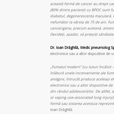
această formă de cancer au drept ca
(80% dintre pacienții cu BPOC sunt fum
diabetul, degenerescența maculară. L
nefumător la vârsta de 75 de ani. Fum
cancerigene, precum acetonă, amoniac
Decideți, așadar, să prețuiți sănătate
Dr. Ioan Drăghilă, Medic pneumolog Sp
electronice sau a altor dispozitive de
„Fumatul modern” (cu tutun încălzit –
înlătură unele inconveniente ale fuma
amăgire, întrucât produce aceleași ef
electronice sau a altor dispozitive d
din rândul adolescenților. De altfel, 
or vaping use-associated lung injury)
formă sau sistarea acestuia reprezin
Ioan Drăghilă.