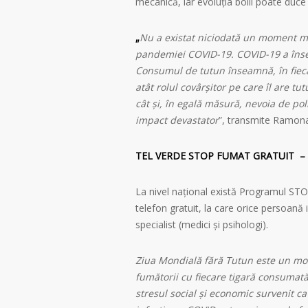
mecanică, iar evoluția bolii poate duce î
„
Nu a existat niciodată un moment ma
pandemiei COVID-19. COVID-19 a în
Consumul de tutun înseamnă, în fiec
atât rolul covârşitor pe care îl are t
cât și, în egală măsură, nevoia de po
impact devastator
”, transmite Ramona 
TEL VERDE STOP FUMAT GRATUIT – 
La nivel național există Programul S
telefon gratuit, la care orice persoană
specialist (medici și psihologi).
Ziua Mondială fără Tutun este un mom
fumătorii cu fiecare tigară consumată
stresul social și economic survenit c