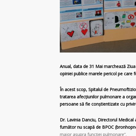
Anual, data de 31 Mai marchează Ziua 
opiniei publice marele pericol pe care f
În acest scop, Spitalul de Pneumoftiziol
tratarea afecțiunilor pulmonare a org
persoane să fie conștientizate cu privi
Dr. Lavinia Danciu, Directorul Medical 
fumător nu scapă de BPOC (bronhopne
major asupra funcției pulmonare”.