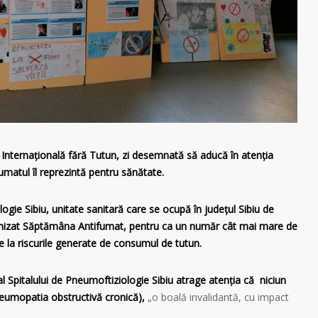
Internațională fără Tutun, zi desemnată să aducă în atenția
umatul îl reprezintă pentru sănătate.
ogie Sibiu, unitate sanitară care se ocupă în județul Sibiu de
anizat Săptămâna Antifumat, pentru ca un număr cât mai mare de
re la riscurile generate de consumul de tutun.
al Spitalului de Pneumoftiziologie Sibiu atrage atenția că niciun
umopatia obstructivă cronică),
„o boală invalidantă, cu impact