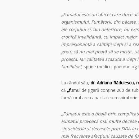
„Fumatul este un obicei care duce atât
organismului. Fumătorii, din păcate, f
ale corpului și, din nefericire, nu e
cronică invalidantă, cu impact major
impresionantă a calității vieții și a re
greu, să nu mai poată să se miște , să 
proastă. Iar calitatea scăzută a vieții 
familiilor”,
spune medicul pneumolog L
La rândul său,
dr. Adriana Rădulescu, m
că
„f
umul de țigară conține 200 de subs
fumătorul are capacitatea respiratorie 
„Fumatul este o boală prin complicații
Fumatul provoacă mai multe decese de
sinuciderile și decesele prin SIDA la
mai frecvente afecțiuni cauzate de 