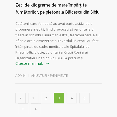
Zeci de kilograme de mere împărțite
fumătorilor, pe pietonala Bălcescu din Sibiu
Cetățenii care fumează au avut parte astăzi de o
propunere inedită, fiind provocați să renunțe la o
țigară în schimbul unui măr. Astfel, trecătorii care s-au
aflat la orele amiezei pe bulevardul Bălcescu au fost
întâmpinați de cadre medicale ale Spitalului de
Pneumoftiziologie, voluntari ai Crucii Roșii și ai
Organizației Tinerilor Sibiu (OTS), precum și
Citeste mai mult
ADMIN
ANUNTURI / EVENIMENTE
‹
1
2
3
4
5
›
»