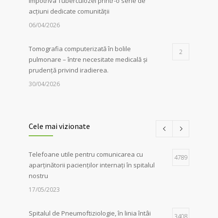
Împotriva Tuberculozei printr-o serie de
acțiuni dedicate comunității
06/04/2026
Tomografia computerizată în bolile
2
pulmonare – între necesitate medicală și
prudență privind iradierea.
30/04/2026
Servicii de recuperare respiratorie,
1
disponibile la Spitalul de
Cele mai vizionate
Pneumoftiziologie Sibiu
27/02/2023
Telefoane utile pentru comunicarea cu
4789
aparținătorii pacienților internați în spitalul
Campania Antifumat
:
Conferința „Foamea
1
nostru
de sens. Fără dependențe !”, susținută de
părintele Constantin Necula și medicul
17/05/2023
Adina Alberts
18/06/2024
Spitalul de Pneumoftiziologie, în linia întâi
3408