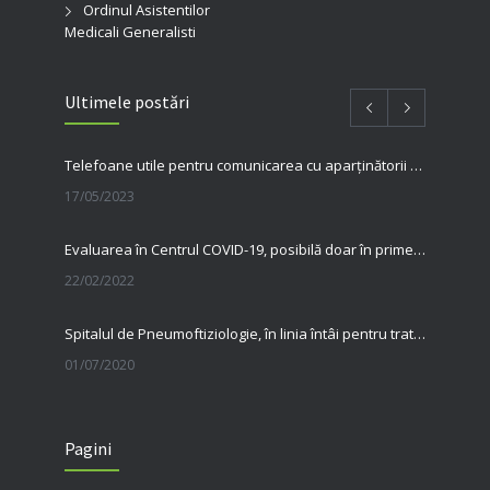
Ordinul Asistentilor
Medicali Generalisti
Ultimele postări
Telefoane utile pentru comunicarea cu aparținătorii pacienților internați în spitalul nostru
17/05/2023
Evaluarea în Centrul COVID-19, posibilă doar în primele 5 zile de la pozitivare
22/02/2022
Spitalul de Pneumoftiziologie, în linia întâi pentru tratarea pacienților cu Covid
01/07/2020
31 MAI, ZIUA MONDIALĂ FĂRĂ TUTUN Renunțarea la fumat salvează vieți
Pagini
23/06/2020