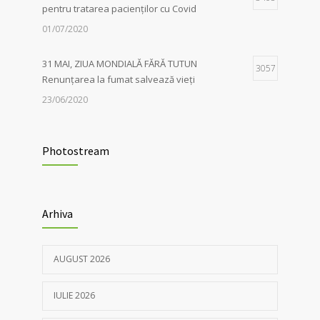
pentru tratarea pacienților cu Covid
01/07/2020
31 MAI, ZIUA MONDIALĂ FĂRĂ TUTUN
3057
Renunțarea la fumat salvează vieți
23/06/2020
Evaluarea în Centrul COVID-19, posibilă
2038
doar în primele 5 zile de la pozitivare
Photostream
22/02/2022
Investigații respiratorii complexe pentru
5566
Arhiva
pacienții post-Covid și cei cu alte boli
pulmonare
30/03/2021
AUGUST 2026
Nou! Test pentru determinarea anticorpilor
IULIE 2026
4369
IgG COVID 19 cantitativi