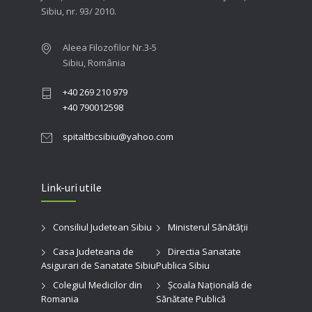
Sibiu, nr. 93/ 2010.
Aleea Filozofilor Nr.3-5
Sibiu, România
+40 269 210 979
+40 790012598
spitaltbcsibiu@yahoo.com
Link-uri utile
Consiliul Judetean Sibiu
Ministerul Sănătății
Casa Judeteana de
Directia Sanatate
Asigurari de Sanatate Sibiu
Publica Sibiu
Colegiul Medicilor din
Şcoala Naţională de
Romania
Sănătate Publică