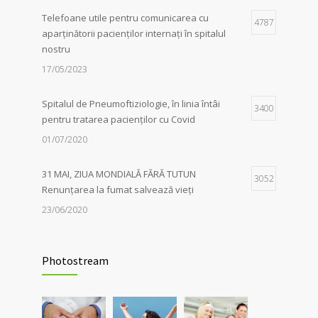
Telefoane utile pentru comunicarea cu
Iluminarea în roșu a unor clădiri
4787
1
aparținătorii pacienților internați în spitalul
emblematice din Sibiu a marcat, în mod
nostru
simbolic, solidaritatea autorităților locale în
lupta împotriva tuberculozei, de Ziua
17/05/2023
Mondială dedicată acestei afecțiuni
06/04/2026
Spitalul de Pneumoftiziologie, în linia întâi
3400
pentru tratarea pacienților cu Covid
01/07/2020
31 MAI, ZIUA MONDIALĂ FĂRĂ TUTUN
3052
Renunțarea la fumat salvează vieți
23/06/2020
Evaluarea în Centrul COVID-19, posibilă
2037
doar în primele 5 zile de la pozitivare
Photostream
22/02/2022
Investigații respiratorii complexe pentru