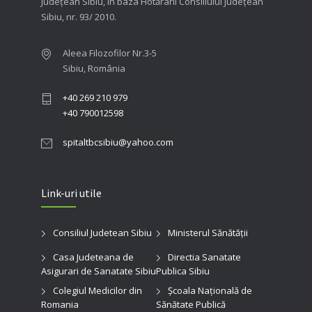
Judeţean Sibiu, în baza Hotărârii Consiliului Judeţean
Sibiu, nr. 93/ 2010.
Aleea Filozofilor Nr.3-5
Sibiu, România
+40 269 210 979
+40 790012598
spitaltbcsibiu@yahoo.com
Link-uri utile
Consiliul Judetean Sibiu
Ministerul Sănătății
Casa Judeteana de
Directia Sanatate
Asigurari de Sanatate Sibiu
Publica Sibiu
Colegiul Medicilor din
Şcoala Naţională de
Romania
Sănătate Publică