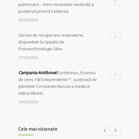
pulmonare – între necesitate medicală și
prudență privind iradierea.
30/04/2026
Servicii de recuperare respiratorie,
1
disponibile la Spitalul de
Pneumoftiziologie Sibiu
27/02/2023
Campania Antifumat
:
Conferința „Foamea
1
de sens. Fără dependențe !”, susținută de
părintele Constantin Necula și medicul
Adina Alberts
18/06/2024
24 martie – Ziua Mondială de Luptă
1
împotriva Tuberculozei
Cele mai vizionate
06/04/2026