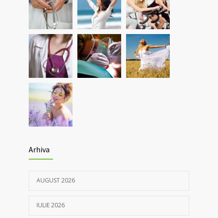
5562
pacienții post-Covid și cei cu alte boli
pulmonare
30/03/2021
Nou! Test pentru determinarea anticorpilor
4367
IgG COVID 19 cantitativi
05/04/2021
Arhiva
AUGUST 2026
IULIE 2026