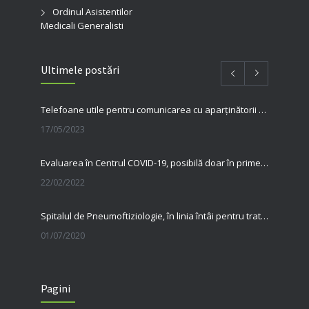
Ordinul Asistentilor
Medicali Generalisti
Ultimele postări
Telefoane utile pentru comunicarea cu aparținătorii pacienților internați în spitalul nostru
17/05/2023
Evaluarea în Centrul COVID-19, posibilă doar în primele 5 zile de la pozitivare
22/02/2022
Spitalul de Pneumoftiziologie, în linia întâi pentru tratarea pacienților cu Covid
01/07/2020
31 MAI, ZIUA MONDIALĂ FĂRĂ TUTUN Renunțarea la fumat salvează vieți
Pagini
23/06/2020