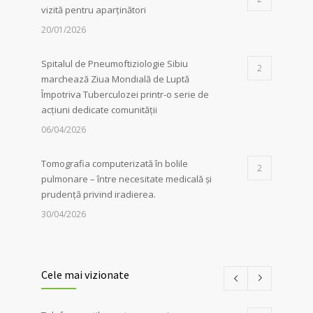
vizită pentru aparținători
20/01/2026
Spitalul de Pneumoftiziologie Sibiu
2
marchează Ziua Mondială de Luptă
Împotriva Tuberculozei printr-o serie de
acțiuni dedicate comunității
06/04/2026
Tomografia computerizată în bolile
2
pulmonare – între necesitate medicală și
prudență privind iradierea.
30/04/2026
Servicii de recuperare respiratorie,
1
disponibile la Spitalul de
Cele mai vizionate
Pneumoftiziologie Sibiu
27/02/2023