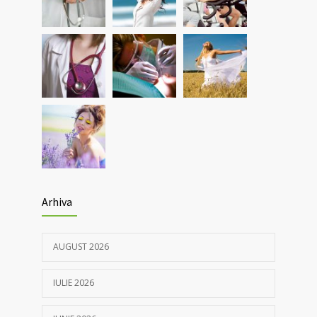
pulmonare
30/03/2021
Nou! Test pentru determinarea anticorpilor
4369
IgG COVID 19 cantitativi
05/04/2021
Arhiva
AUGUST 2026
IULIE 2026