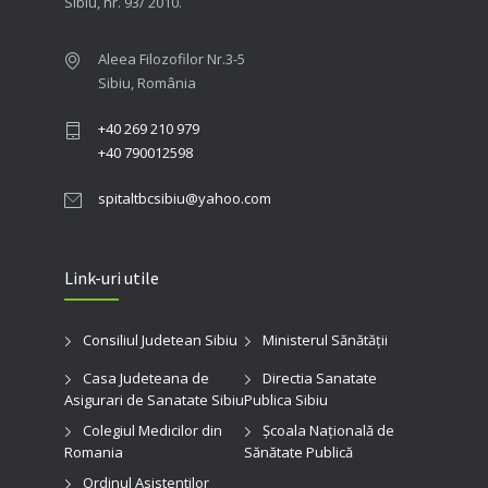
Sibiu, nr. 93/ 2010.
Aleea Filozofilor Nr.3-5
Sibiu, România
+40 269 210 979
+40 790012598
spitaltbcsibiu@yahoo.com
Link-uri utile
Consiliul Judetean Sibiu
Ministerul Sănătății
Casa Judeteana de
Directia Sanatate
Asigurari de Sanatate Sibiu
Publica Sibiu
Colegiul Medicilor din
Şcoala Naţională de
Romania
Sănătate Publică
Ordinul Asistentilor