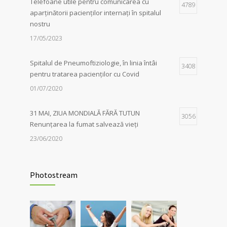
Telefoane utile pentru comunicarea cu
4789
aparținătorii pacienților internați în spitalul
Campania Antifumat
:
Conferința „Foamea
1
nostru
de sens. Fără dependențe !”, susținută de
părintele Constantin Necula și medicul
17/05/2023
Adina Alberts
18/06/2024
Spitalul de Pneumoftiziologie, în linia întâi
3408
pentru tratarea pacienților cu Covid
01/07/2020
31 MAI, ZIUA MONDIALĂ FĂRĂ TUTUN
3056
Renunțarea la fumat salvează vieți
23/06/2020
Evaluarea în Centrul COVID-19, posibilă
2038
doar în primele 5 zile de la pozitivare
Photostream
22/02/2022
Investigații respiratorii complexe pentru
5565
pacienții post-Covid și cei cu alte boli