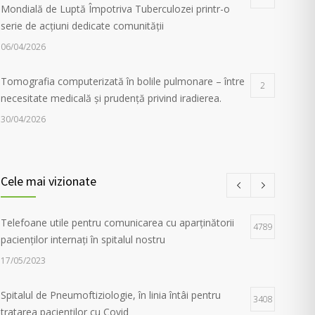
Mondială de Luptă Împotriva Tuberculozei printr-o
serie de acțiuni dedicate comunității
06/04/2026
Tomografia computerizată în bolile pulmonare – între
2
necesitate medicală și prudență privind iradierea.
30/04/2026
Servicii de recuperare respiratorie, disponibile la
1
Spitalul de Pneumoftiziologie Sibiu
Cele mai vizionate
27/02/2023
Telefoane utile pentru comunicarea cu aparținătorii
Campania Antifumat
:
Conferința „Foamea de sens.
4789
1
pacienților internați în spitalul nostru
Fără dependențe !”, susținută de părintele Constantin
Necula și medicul Adina Alberts
17/05/2023
18/06/2024
Spitalul de Pneumoftiziologie, în linia întâi pentru
3408
tratarea pacienților cu Covid