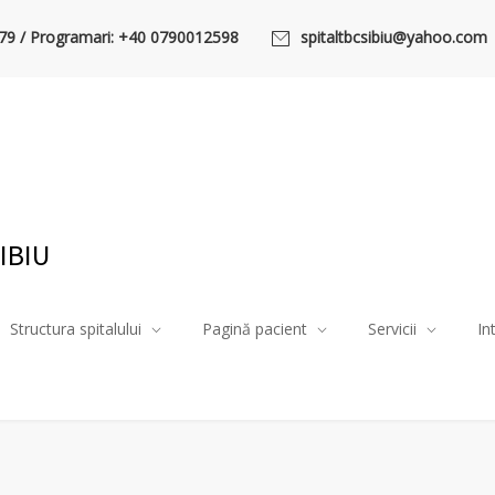
79 / Programari: +40 0790012598
spitaltbcsibiu@yahoo.com
IBIU
Structura spitalului
Pagină pacient
Servicii
In