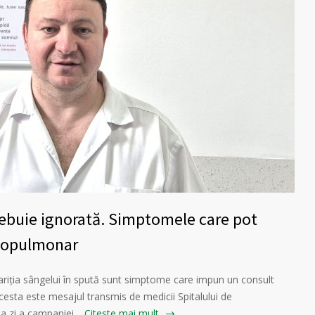
rebuie ignorată. Simptomele care pot
hopulmonar
pariția sângelui în spută sunt simptome care impun un consult
 Acesta este mesajul transmis de medicii Spitalului de
eia zi a campaniei…
Citeste mai mult