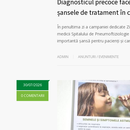
Diagnosticul precoce face
șansele de tratament în
În penultima zi a campaniei dedicate 
medicii Spitalului de Pneumoftiziologie
importantă șansă pentru pacienți și car
ADMIN
ANUNTURI / EVENIMENTE
30/07/2026
0 COMENTARII