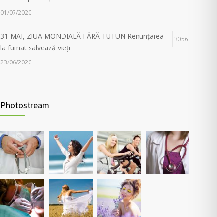
01/07/2020
31 MAI, ZIUA MONDIALĂ FĂRĂ TUTUN Renunțarea
3056
la fumat salvează vieți
23/06/2020
Evaluarea în Centrul COVID-19, posibilă doar în
2038
primele 5 zile de la pozitivare
Photostream
22/02/2022
Investigații respiratorii complexe pentru pacienții post-
5565
Covid și cei cu alte boli pulmonare
30/03/2021
Nou! Test pentru determinarea anticorpilor IgG
4369
COVID 19 cantitativi
05/04/2021