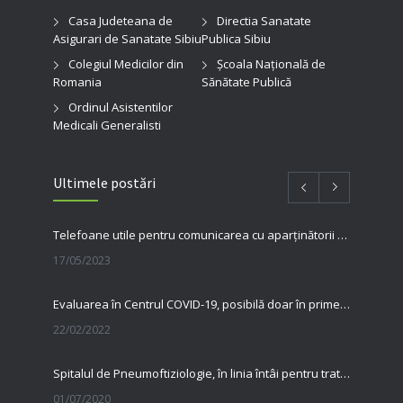
Casa Judeteana de
Directia Sanatate
Asigurari de Sanatate Sibiu
Publica Sibiu
Colegiul Medicilor din
Şcoala Naţională de
Romania
Sănătate Publică
Ordinul Asistentilor
Medicali Generalisti
Ultimele postări
Telefoane utile pentru comunicarea cu aparținătorii pacienților internați în spitalul nostru
17/05/2023
Evaluarea în Centrul COVID-19, posibilă doar în primele 5 zile de la pozitivare
22/02/2022
Spitalul de Pneumoftiziologie, în linia întâi pentru tratarea pacienților cu Covid
01/07/2020