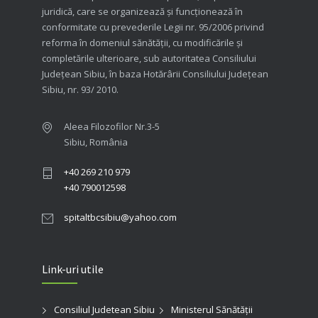
juridică, care se organizează şi funcţionează în
conformitate cu prevederile Legii nr. 95/2006 privind
reforma în domeniul sănătăţii, cu modificările şi
completările ulterioare, sub autoritatea Consiliului
Judeţean Sibiu, în baza Hotărârii Consiliului Judeţean
Sibiu, nr. 93/ 2010.
Aleea Filozofilor Nr.3-5
Sibiu, România
+40 269 210 979
+40 790012598
spitaltbcsibiu@yahoo.com
Link-uri utile
Consiliul Judetean Sibiu
Ministerul Sănătății