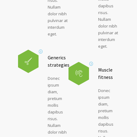
risus.
dapibus
Nullam
risus.
dolor nibh
Nullam
pulvinar at
dolor nibh
interdum
pulvinar at
eget.
interdum
eget.
Generics
strategies
Muscle
fitness
Donec
ipsum
Donec
diam,
ipsum
pretium
diam,
mollis
pretium
dapibus
mollis
risus.
dapibus
Nullam
risus.
dolor nibh