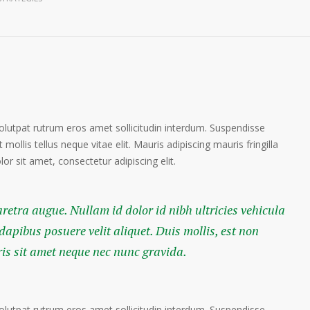
volutpat rutrum eros amet sollicitudin interdum. Suspendisse
 mollis tellus neque vitae elit. Mauris adipiscing mauris fringilla
r sit amet, consectetur adipiscing elit.
haretra augue. Nullam id dolor id nibh ultricies vehicula
 dapibus posuere velit aliquet. Duis mollis, est non
ris sit amet neque nec nunc gravida.
volutpat rutrum eros amet sollicitudin interdum. Suspendisse