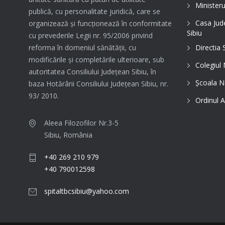
Ministeru
publică, cu personalitate juridică, care se
Casa Jud
organizează şi funcţionează în conformitate
Sibiu
cu prevederile Legii nr. 95/2006 privind
Directia 
reforma în domeniul sănătăţii, cu
modificările şi completările ulterioare, sub
Colegiul
autoritatea Consiliului Judeţean Sibiu, în
Şcoala N
baza Hotărârii Consiliului Judeţean Sibiu, nr.
93/ 2010.
Ordinul A
Aleea Filozofilor Nr.3-5
Sibiu, România
+40 269 210 979
+40 790012598
spitaltbcsibiu@yahoo.com