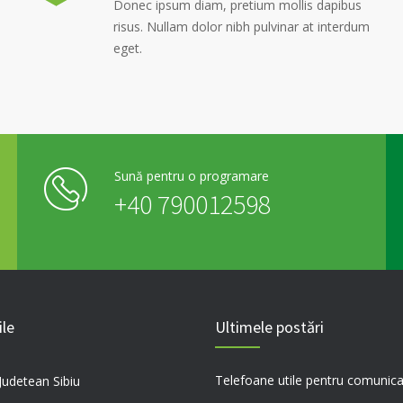
Donec ipsum diam, pretium mollis dapibus
risus. Nullam dolor nibh pulvinar at interdum
eget.
Sună pentru o programare
+40 790012598
ile
Ultimele postări
 Judetean Sibiu