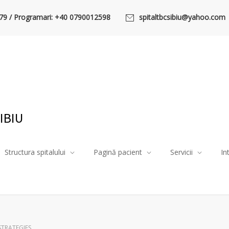
79 / Programari: +40 0790012598
spitaltbcsibiu@yahoo.com
IBIU
Structura spitalului
Pagină pacient
Servicii
In
STRATEGIES