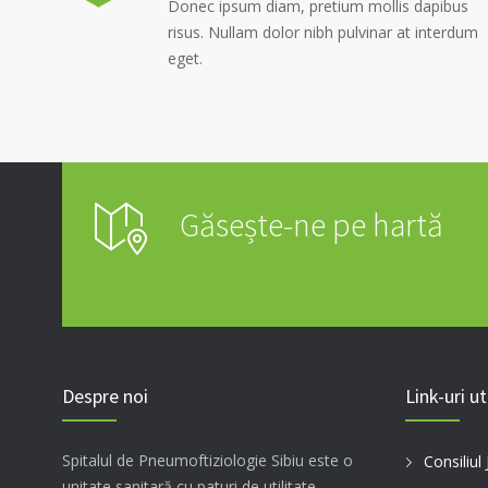
Donec ipsum diam, pretium mollis dapibus
risus. Nullam dolor nibh pulvinar at interdum
eget.
Găsește-ne pe hartă
Despre noi
Link-uri ut
Spitalul de Pneumoftiziologie Sibiu este o
Consiliul
unitate sanitară cu paturi de utilitate