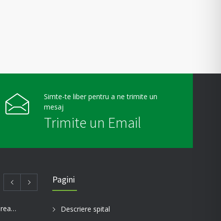
Simte-te liber pentru a ne trimite un
mesaj
Trimite un Email
Pagini
Telefoane utile pentru comunicarea cu aparținătorii pacienților internați în spitalul nostru
Descriere spital