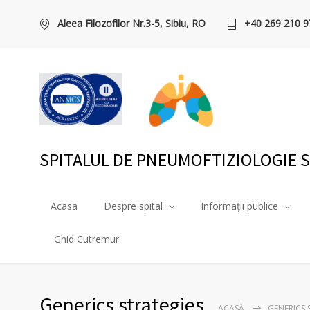
Aleea Filozofilor Nr.3-5, Sibiu, RO
+40 269 210 9
SPITALUL DE PNEUMOFTIZIOLOGIE S
Acasa
Despre spital
Informații publice
Ghid Cutremur
Generics strategies
ACASĂ
GENERICS 