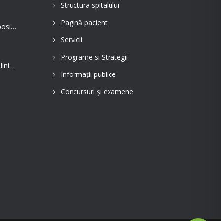
Structura spitalului
Pagină pacient
Evaluarea în Centrul COVID-19, posibilă doar în primele 5 zile de la pozitivare
Servicii
Programe si Strategii
Spitalul de Pneumoftiziologie, în linia întâi pentru tratarea pacienților cu Covid
Informații publice
Concursuri și examene
31 MAI, ZIUA MONDIALĂ FĂRĂ TUTUN Renunțarea la fumat salvează vieți
Ziua Mondială a Cancerului Bronhopulmonar: informarea și diagnosticul precoce pot salva vieți. Spitalul de Pneumoftiziologie Sibiu încheie campania de conștientizare cu un apel la responsabilitate
Diagnosticul precoce face diferența. Investigațiile moderne cresc șansele de tratament în cancerul bronhopulmonar