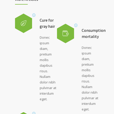
Cure for
gray hair
Consumption
mortality
Donec
ipsum
Donec
diam,
ipsum
pretium
diam,
mollis
pretium
dapibus
mollis
risus.
dapibus
Nullam
risus.
dolor nibh
Nullam
pulvinar at
dolor nibh
interdum
pulvinar at
eget.
interdum
eget.