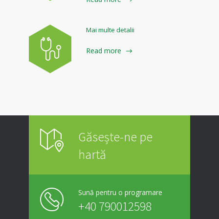
Mai multe detalii
Read more
Găsește-ne pe
hartă
Sună pentru o programare
+40 790012598