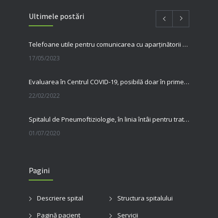
Ultimele postări
Telefoane utile pentru comunicarea cu aparținătorii pacienților internați în spitalul nostru
17/05/2023
Evaluarea în Centrul COVID-19, posibilă doar în primele 5 zile de la pozitivare
22/02/2022
Spitalul de Pneumoftiziologie, în linia întâi pentru tratarea pacienților cu Covid
01/07/2020
31 MAI, ZIUA MONDIALĂ FĂRĂ TUTUN Renunțarea la fumat salvează vieți
Pagini
23/06/2020
Ziua Mondială a Cancerului Bronhopulmonar: informarea și diagnosticul precoce pot salva vieți. Spitalul de Pneumoftiziologie Sibiu încheie campania de conștientizare cu un apel la responsabilitate
Descriere spital
Structura spitalului
03/08/2026
Pagină pacient
Servicii