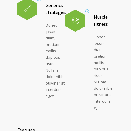
Generics
strategies
Muscle
fitness
Donec
ipsum
Donec
diam,
ipsum
pretium
diam,
mollis
pretium
dapibus
mollis
risus.
dapibus
Nullam
risus.
dolor nibh
Nullam
pulvinar at
dolor nibh
interdum
pulvinar at
eget.
interdum
eget.
Features