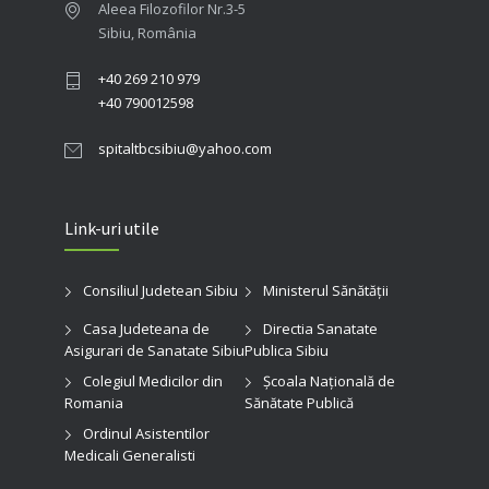
Aleea Filozofilor Nr.3-5
Sibiu, România
+40 269 210 979
+40 790012598
spitaltbcsibiu@yahoo.com
Link-uri utile
Consiliul Judetean Sibiu
Ministerul Sănătății
Casa Judeteana de
Directia Sanatate
Asigurari de Sanatate Sibiu
Publica Sibiu
Colegiul Medicilor din
Şcoala Naţională de
Romania
Sănătate Publică
Ordinul Asistentilor
Medicali Generalisti