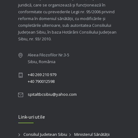
juridică, care se organizează şi funcţionează în
conformitate cu prevederile Legii nr. 95/2006 privind
reforma în domeniul sănătăţii, cu modificările şi
completările ulterioare, sub autoritatea Consiliului
Judeţean Sibiu, în baza Hotărârii Consiliului Judeţean
Sibiu, nr. 93/ 2010.
Aleea Filozofilor Nr.3-5
Sibiu, România
+40 269 210 979
+40 790012598
spitaltbcsibiu@yahoo.com
Link-uri utile
Consiliul Judetean Sibiu
Ministerul Sănătății