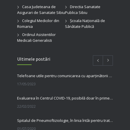
Casa Judeteana de
Directia Sanatate
Asigurari de Sanatate Sibiu
Publica Sibiu
Colegiul Medicilor din
Şcoala Naţională de
Romania
Sănătate Publică
Ordinul Asistentilor
Medicali Generalisti
Ultimele postări
Telefoane utile pentru comunicarea cu aparținătorii pacienților internați în spitalul nostru
17/05/2023
Evaluarea în Centrul COVID-19, posibilă doar în primele 5 zile de la pozitivare
22/02/2022
Spitalul de Pneumoftiziologie, în linia întâi pentru tratarea pacienților cu Covid
01/07/2020