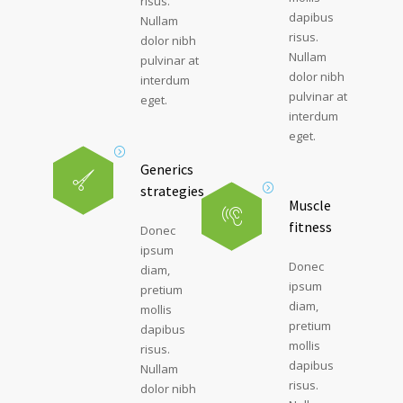
risus.
dapibus
Nullam
risus.
dolor nibh
Nullam
pulvinar at
dolor nibh
interdum
pulvinar at
eget.
interdum
eget.
Generics
strategies
Muscle
fitness
Donec
ipsum
Donec
diam,
ipsum
pretium
diam,
mollis
pretium
dapibus
mollis
risus.
dapibus
Nullam
risus.
dolor nibh