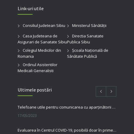
Link-uri utile
Consiliul Judetean Sibiu
Ministerul Sănătății
Casa Judeteana de
Directia Sanatate
Asigurari de Sanatate Sibiu
Publica Sibiu
Colegiul Medicilor din
Şcoala Naţională de
Romania
Sănătate Publică
Ordinul Asistentilor
Medicali Generalisti
Ultimele postări
Telefoane utile pentru comunicarea cu aparținătorii pacienților internați în spitalul nostru
17/05/2023
Evaluarea în Centrul COVID-19, posibilă doar în primele 5 zile de la pozitivare