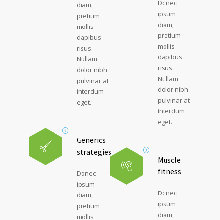
Donec
diam,
ipsum
pretium
diam,
mollis
pretium
dapibus
mollis
risus.
dapibus
Nullam
risus.
dolor nibh
Nullam
pulvinar at
dolor nibh
interdum
pulvinar at
eget.
interdum
eget.
Generics
strategies
Muscle
fitness
Donec
ipsum
Donec
diam,
ipsum
pretium
diam,
mollis