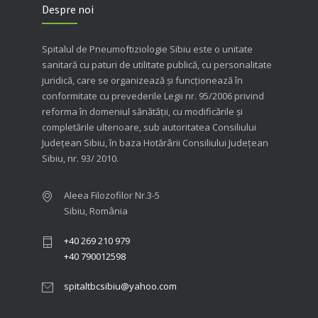
Despre noi
Spitalul de Pneumoftiziologie Sibiu este o unitate
sanitară cu paturi de utilitate publică, cu personalitate
juridică, care se organizează şi funcţionează în
conformitate cu prevederile Legii nr. 95/2006 privind
reforma în domeniul sănătăţii, cu modificările şi
completările ulterioare, sub autoritatea Consiliului
Judeţean Sibiu, în baza Hotărârii Consiliului Judeţean
Sibiu, nr. 93/ 2010.
Aleea Filozofilor Nr.3-5
Sibiu, România
+40 269 210 979
+40 790012598
spitaltbcsibiu@yahoo.com