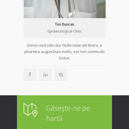
Tim Duncan
Gynaecological Clinic
Donec sed odio dui. Nulla vitae elit libero, a
pharetra augue.Duis mollis, est non commodo
luctus.
Găsește-ne pe
hartă