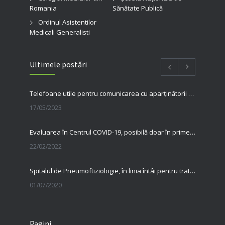
Romania
Sănătate Publică
Ordinul Asistentilor
Medicali Generalisti
Ultimele postări
Telefoane utile pentru comunicarea cu aparținătorii pacienților internați în spitalul nostru
17/05/2023
Evaluarea în Centrul COVID-19, posibilă doar în primele 5 zile de la pozitivare
22/02/2022
Spitalul de Pneumoftiziologie, în linia întâi pentru tratarea pacienților cu Covid
01/07/2020
31 MAI, ZIUA MONDIALĂ FĂRĂ TUTUN Renunțarea la fumat salvează vieți
Pagini
23/06/2020