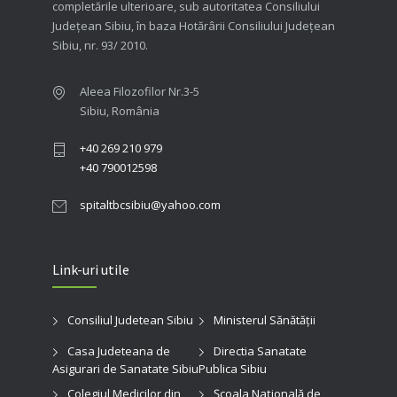
completările ulterioare, sub autoritatea Consiliului
Judeţean Sibiu, în baza Hotărârii Consiliului Judeţean
Sibiu, nr. 93/ 2010.
Aleea Filozofilor Nr.3-5
Sibiu, România
+40 269 210 979
+40 790012598
spitaltbcsibiu@yahoo.com
Link-uri utile
Consiliul Judetean Sibiu
Ministerul Sănătății
Casa Judeteana de
Directia Sanatate
Asigurari de Sanatate Sibiu
Publica Sibiu
Colegiul Medicilor din
Şcoala Naţională de