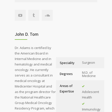
John D. Tom
Dr. Adams is certified by
the American Board in
Internal Medicine and in
Surgeon
Speciality
hematology and medical
oncology. He currently
M.D. of
Degrees
serves as a consultant in
Medicine
medical oncology at
Areas of
Medicenter Hospital and
Expertise
as the program director for
Adolescent
the National Healthcare
Health
Group Medical Oncology
Residency Program, which
Immunology