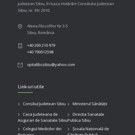
Judeţean Sibiu, în baza Hotărârii Consiliului Judeţean
Sibiu, nr. 93/ 2010.
Aleea Filozofilor Nr.3-5
Sibiu, România
+40 269 210 979
+40 790012598
spitaltbcsibiu@yahoo.com
Link-uri utile
Consiliul Judetean Sibiu
Ministerul Sănătății
Casa Judeteana de
Directia Sanatate
Asigurari de Sanatate Sibiu
Publica Sibiu
Colegiul Medicilor din
Şcoala Naţională de
Romania
Sănătate Publică