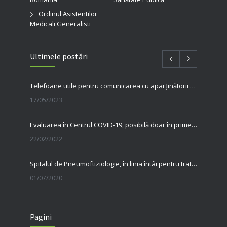
Ordinul Asistentilor
Medicali Generalisti
Ultimele postări
Telefoane utile pentru comunicarea cu aparținătorii pacienților internați în spitalul nostru
17/05/2023
Evaluarea în Centrul COVID-19, posibilă doar în primele 5 zile de la pozitivare
22/02/2022
Spitalul de Pneumoftiziologie, în linia întâi pentru tratarea pacienților cu Covid
01/07/2020
31 MAI, ZIUA MONDIALĂ FĂRĂ TUTUN Renunțarea la fumat salvează vieți
Pagini
23/06/2020