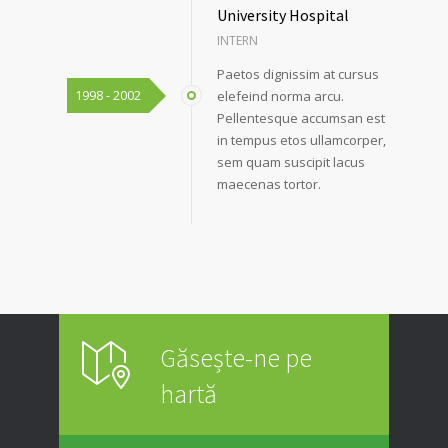
University Hospital
INTERN
Paetos dignissim at cursus
1998 - 2002
elefeind norma arcu.
Pellentesque accumsan est
in tempus etos ullamcorper,
sem quam suscipit lacus
maecenas tortor.
Găsește-ne pe
hartă