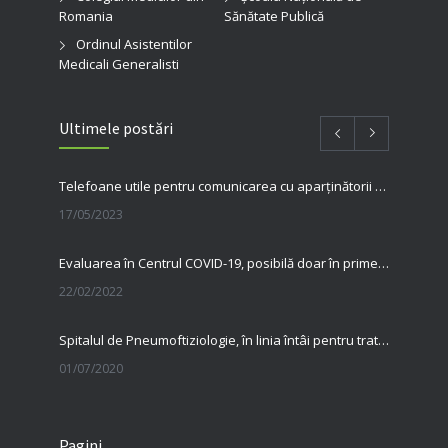
Romania
Sănătate Publică
Ordinul Asistentilor
Medicali Generalisti
Ultimele postări
Telefoane utile pentru comunicarea cu aparținătorii pacienților internați în spitalul nostru
17/05/2023
Evaluarea în Centrul COVID-19, posibilă doar în primele 5 zile de la pozitivare
22/02/2022
Spitalul de Pneumoftiziologie, în linia întâi pentru tratarea pacienților cu Covid
01/07/2020
31 MAI, ZIUA MONDIALĂ FĂRĂ TUTUN Renunțarea la fumat salvează vieți
Pagini
23/06/2020