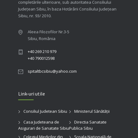
completările ulterioare, sub autoritatea Consiliului
Judeţean Sibiu, în baza Hotărârii Consiliului Judeţean
Sibiu, nr. 93/ 2010.
Aleea Filozofilor Nr.3-5
Sibiu, România
+40 269 210 979
+40 790012598
spitaltbcsibiu@yahoo.com
Link-uri utile
Consiliul Judetean Sibiu
Ministerul Sănătății
Casa Judeteana de
Directia Sanatate
Asigurari de Sanatate Sibiu
Publica Sibiu
Colegiul Medicilor din
Şcoala Naţională de