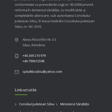
conformitate cu prevederile Legii nr. 95/2006 privind
reforma în domeniul sănătăţii, cu modificările şi
completările ulterioare, sub autoritatea Consiliului
Judeţean Sibiu, în baza Hotărârii Consiliului Judeţean
Sibiu, nr. 93/ 2010.
Aleea Filozofilor Nr.3-5
Sibiu, România
+40 269 210 979
+40 790012598
spitaltbcsibiu@yahoo.com
Link-uri utile
Consiliul Judetean Sibiu
Ministerul Sănătății