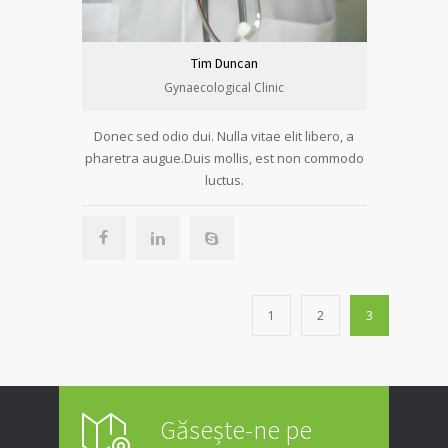
Tim Duncan
Gynaecological Clinic
Donec sed odio dui. Nulla vitae elit libero, a
pharetra augue.Duis mollis, est non commodo
luctus.
1
2
3
Găsește-ne pe