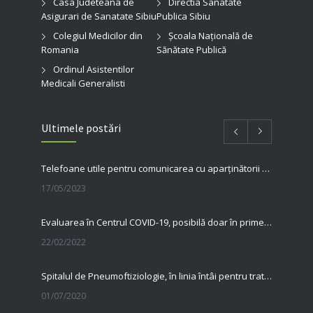
Casa Judeteana de
Directia Sanatate
Asigurari de Sanatate Sibiu
Publica Sibiu
Colegiul Medicilor din
Şcoala Naţională de
Romania
Sănătate Publică
Ordinul Asistentilor
Medicali Generalisti
Ultimele postări
Telefoane utile pentru comunicarea cu aparținătorii pacienților internați în spitalul nostru
17/05/2023
Evaluarea în Centrul COVID-19, posibilă doar în primele 5 zile de la pozitivare
22/02/2022
Spitalul de Pneumoftiziologie, în linia întâi pentru tratarea pacienților cu Covid
01/07/2020