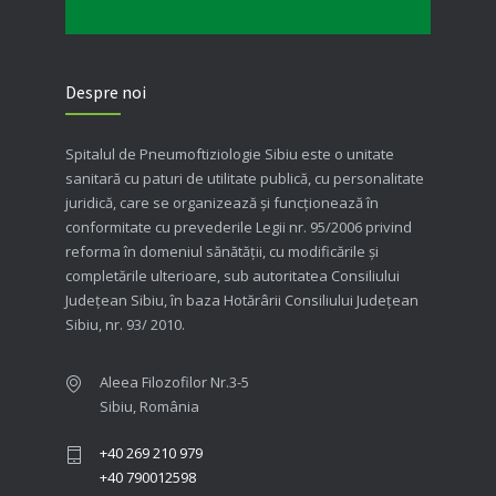
Despre noi
Spitalul de Pneumoftiziologie Sibiu este o unitate
sanitară cu paturi de utilitate publică, cu personalitate
juridică, care se organizează şi funcţionează în
conformitate cu prevederile Legii nr. 95/2006 privind
reforma în domeniul sănătăţii, cu modificările şi
completările ulterioare, sub autoritatea Consiliului
Judeţean Sibiu, în baza Hotărârii Consiliului Judeţean
Sibiu, nr. 93/ 2010.
Aleea Filozofilor Nr.3-5
Sibiu, România
+40 269 210 979
+40 790012598