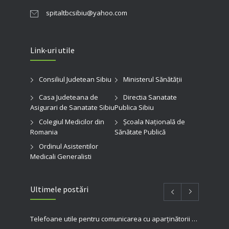
spitaltbcsibiu@yahoo.com
Link-uri utile
Consiliul Judetean Sibiu
Ministerul Sănătății
Casa Judeteana de
Directia Sanatate
Asigurari de Sanatate Sibiu
Publica Sibiu
Colegiul Medicilor din
Şcoala Naţională de
Romania
Sănătate Publică
Ordinul Asistentilor
Medicali Generalisti
Ultimele postări
Telefoane utile pentru comunicarea cu aparținătorii pacienților internați în spitalul nostru