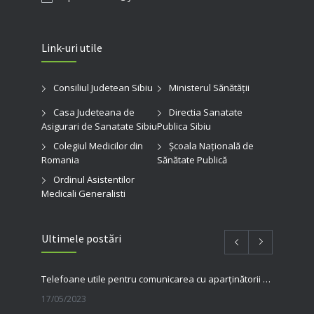
Link-uri utile
Consiliul Judetean Sibiu
Ministerul Sănătății
Casa Judeteana de
Directia Sanatate
Asigurari de Sanatate Sibiu
Publica Sibiu
Colegiul Medicilor din
Şcoala Naţională de
Romania
Sănătate Publică
Ordinul Asistentilor
Medicali Generalisti
Ultimele postări
Telefoane utile pentru comunicarea cu aparținătorii pacienților internați în spitalul nostru
17/05/2023