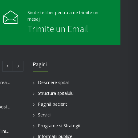
Simte-te liber pentru a ne trimite un
mesaj
Trimite un Email
Pagini
Telefoane utile pentru comunicarea cu aparținătorii pacienților internați în spitalul nostru
Descriere spital
Structura spitalului
Pagină pacient
Evaluarea în Centrul COVID-19, posibilă doar în primele 5 zile de la pozitivare
Servicii
Programe si Strategii
Spitalul de Pneumoftiziologie, în linia întâi pentru tratarea pacienților cu Covid
Informații publice