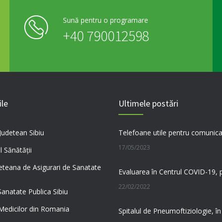
Sună pentru o programare
+40 790012598
ile
Ultimele postări
 Judetean Sibiu
17/05/2023
l Sănătății
eteana de Asigurari de Sanatate
22/02/2022
Sanatate Publica Sibiu
 Medicilor din Romania