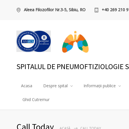
Aleea Filozofilor Nr.3-5, Sibiu, RO
+40 269 210 9
SPITALUL DE PNEUMOFTIZIOLOGIE S
Acasa
Despre spital
Informații publice
Ghid Cutremur
Call Today
ACASĂ
CALL TODAY