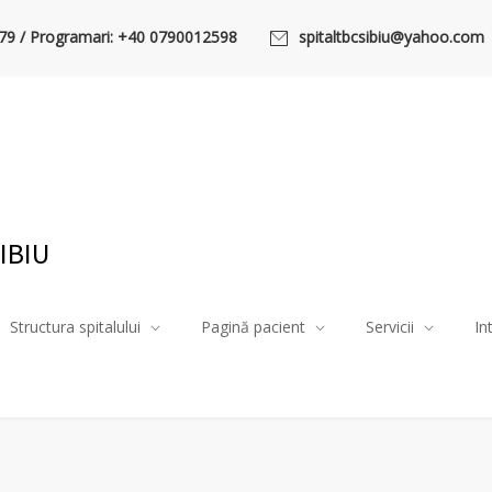
79 / Programari: +40 0790012598
spitaltbcsibiu@yahoo.com
IBIU
Structura spitalului
Pagină pacient
Servicii
In