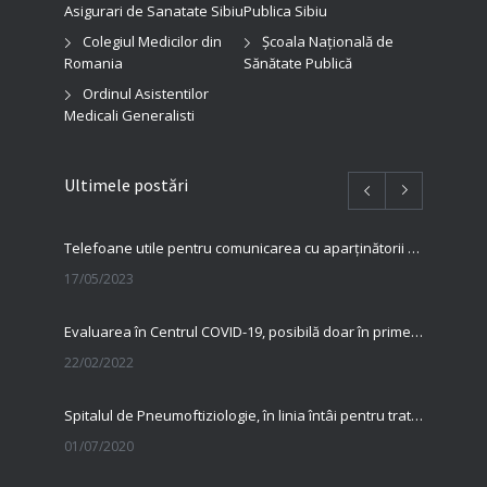
Asigurari de Sanatate Sibiu
Publica Sibiu
Colegiul Medicilor din
Şcoala Naţională de
Romania
Sănătate Publică
Ordinul Asistentilor
Medicali Generalisti
Ultimele postări
Telefoane utile pentru comunicarea cu aparținătorii pacienților internați în spitalul nostru
17/05/2023
Evaluarea în Centrul COVID-19, posibilă doar în primele 5 zile de la pozitivare
22/02/2022
Spitalul de Pneumoftiziologie, în linia întâi pentru tratarea pacienților cu Covid
01/07/2020