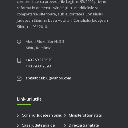
conformitate cu prevederile Legii nr. 95/2006 privind
reforma în domeniul sănătăţii, cu modificările şi
completările ulterioare, sub autoritatea Consiliului
Judeţean Sibiu, în baza Hotărârii Consiliului Judeţean
Sibiu, nr. 93/ 2010.
Aleea Filozofilor Nr.3-5
Sibiu, România
+40 269 210 979
+40 790012598
spitaltbcsibiu@yahoo.com
Link-uri utile
Consiliul Judetean Sibiu
Ministerul Sănătății
Casa Judeteana de
Directia Sanatate