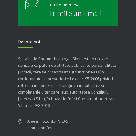
trimite un mesaj
Trimite un Email
Despre noi
Spitalul de Pneumoftiziologie Sibiu este o unitate
sanitară cu paturi de utilitate publică, cu personalitate
juridică, care se organizează şi funcţionează în
conformitate cu prevederile Legii nr. 95/2006 privind
reforma în domeniul sănătăţii, cu modificările şi
completările ulterioare, sub autoritatea Consiliului
Judeţean Sibiu, în baza Hotărârii Consiliului Judeţean
Sibiu, nr. 93/ 2010.
Aleea Filozofilor Nr.3-5
Sibiu, România