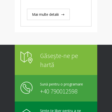
Mai multe detalii
Găsește-ne pe
hartă
Sună pentru o programare
+40 790012598
Simte-te liber pentru a ne