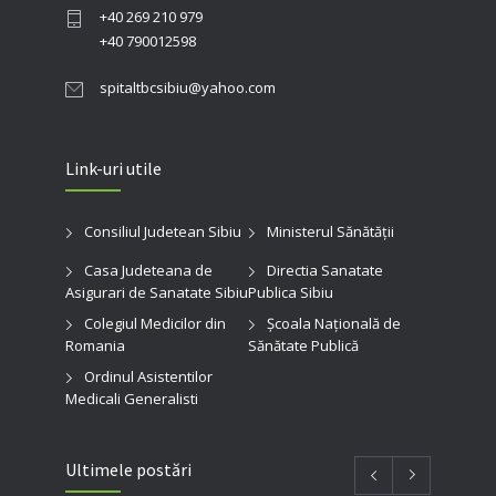
+40 269 210 979
+40 790012598
spitaltbcsibiu@yahoo.com
Link-uri utile
Consiliul Judetean Sibiu
Ministerul Sănătății
Casa Judeteana de
Directia Sanatate
Asigurari de Sanatate Sibiu
Publica Sibiu
Colegiul Medicilor din
Şcoala Naţională de
Romania
Sănătate Publică
Ordinul Asistentilor
Medicali Generalisti
Ultimele postări