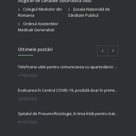
Asigurari de Sanatate Sibiu
Publica Sibiu
Colegiul Medicilor din
Şcoala Naţională de
Romania
Sănătate Publică
Ordinul Asistentilor
Medicali Generalisti
Ultimele postări
Telefoane utile pentru comunicarea cu aparținătorii pacienților internați în spitalul nostru
17/05/2023
Evaluarea în Centrul COVID-19, posibilă doar în primele 5 zile de la pozitivare
22/02/2022
Spitalul de Pneumoftiziologie, în linia întâi pentru tratarea pacienților cu Covid
01/07/2020