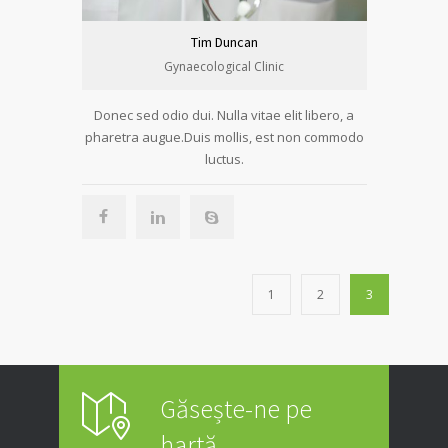
Tim Duncan
Gynaecological Clinic
Donec sed odio dui. Nulla vitae elit libero, a
pharetra augue.Duis mollis, est non commodo
luctus.
1
2
3
Găsește-ne pe
hartă