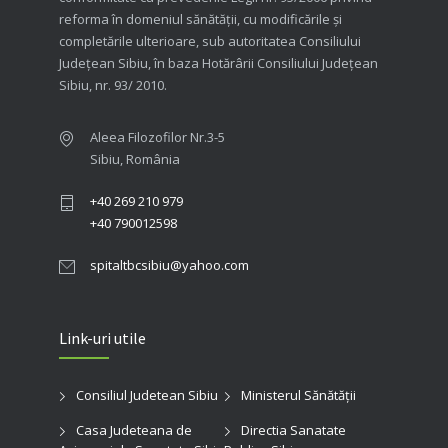
reforma în domeniul sănătăţii, cu modificările şi
completările ulterioare, sub autoritatea Consiliului
Judeţean Sibiu, în baza Hotărârii Consiliului Judeţean
Sibiu, nr. 93/ 2010.
Aleea Filozofilor Nr.3-5
Sibiu, România
+40 269 210 979
+40 790012598
spitaltbcsibiu@yahoo.com
Link-uri utile
Consiliul Judetean Sibiu
Ministerul Sănătății
Casa Judeteana de
Directia Sanatate