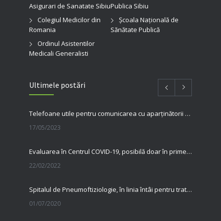
Asigurari de Sanatate Sibiu
Publica Sibiu
Colegiul Medicilor din
Şcoala Naţională de
Romania
Sănătate Publică
Ordinul Asistentilor
Medicali Generalisti
Ultimele postări
Telefoane utile pentru comunicarea cu aparținătorii pacienților internați în spitalul nostru
17/05/2023
Evaluarea în Centrul COVID-19, posibilă doar în primele 5 zile de la pozitivare
22/02/2022
Spitalul de Pneumoftiziologie, în linia întâi pentru tratarea pacienților cu Covid
01/07/2020