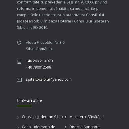
conformitate cu prevederile Legii nr. 95/2006 privind
reforma în domeniul sănătăţii, cu modificările şi
completările ulterioare, sub autoritatea Consiliului
Judeţean Sibiu, în baza Hotărârii Consiliului Judeţean
Sibiu, nr. 93/ 2010.
Aleea Filozofilor Nr.3-5
Sibiu, România
+40 269 210 979
+40 790012598
spitaltbcsibiu@yahoo.com
Link-uri utile
Consiliul Judetean Sibiu
Ministerul Sănătății
Casa Judeteana de
Directia Sanatate