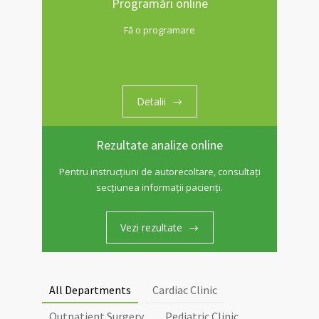
Programări online
Fă o programare
Detalii
Rezultate analize online
Pentru instrucțiuni de autorecoltare, consultați
secțiunea informații pacienți.
Vezi rezultate
All Departments
Cardiac Clinic
Outpatient Surgery
Pediatric Clinic